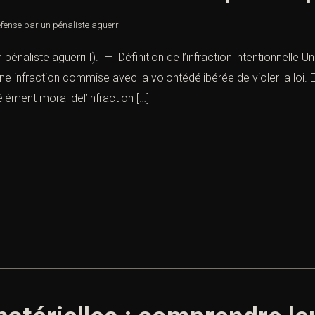
défense par un pénaliste aguerri
 pénaliste aguerri I). — Définition de l’infraction intentionnelle U
 une infraction commise avec la volontédélibérée de violer la loi
lément moral del’infraction […]