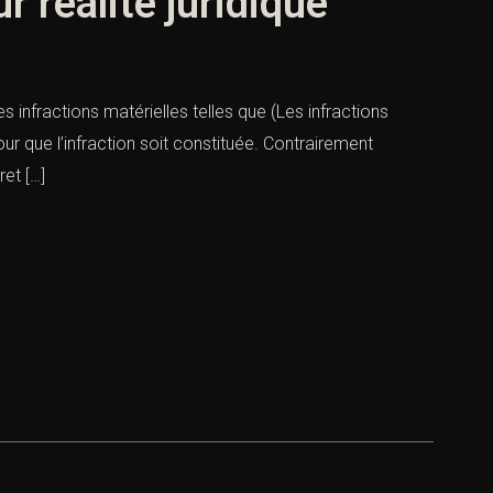
r réalité juridique
es infractions matérielles telles que (Les infractions
our que l’infraction soit constituée. Contrairement
ret […]