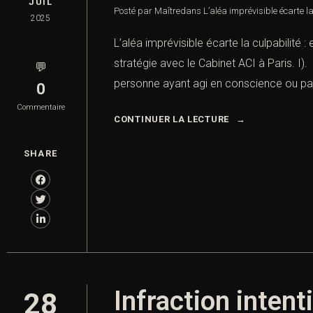
JUIL
Posté par Maître
dans
L’aléa imprévisible écarte la
2025
L’aléa imprévisible écarte la culpabilité :
stratégie avec le Cabinet ACI à Paris. I)
💬
personne ayant agi en conscience ou par
0
Commentaire
CONTINUER LA LECTURE
SHARE
Infraction intent
28