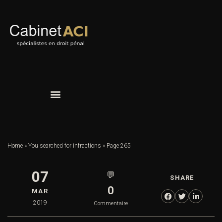
Home
»
You searched for infractions
»
Page 265
07
💬
SHARE
0
MAR
2019
Commentaire