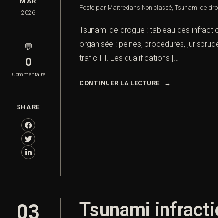
MAR
Posté par Maître
dans
Non classé
,
Tsunami de drog
2026
Tsunami de drogue : tableau des infracti
organisée : peines, procédures, jurisprud
💬
trafic III. Les qualifications […]
0
Commentaire
CONTINUER LA LECTURE
SHARE
Tsunami infracti
03