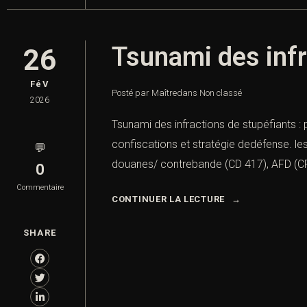
Tsunami des infr
26
FéV
Posté par Maître
dans
Non classé
2026
Tsunami des infractions de stupéfiants : 
confiscations et stratégie dedéfense. les
💬
douanes/ contrebande (CD 417), AFD (CPP
0
Commentaire
CONTINUER LA LECTURE
SHARE