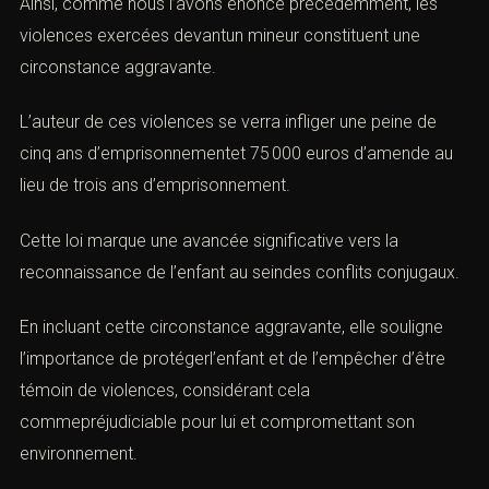
Ainsi, comme nous l’avons énoncé précédemment,
les
violences
exercées devantun mineur constituent une
circonstance aggravante
.
L’auteur de ces
violences
se verra infliger une
peine
de
cinq ans d’emprisonnementet 75 000 euros d’amende au
lieu de trois ans d’emprisonnement.
Cette loi marque une avancée significative vers la
reconnaissance de l’enfant au seindes conflits conjugaux.
En incluant cette
circonstance aggravante
, elle souligne
l’importance de protégerl’enfant et de l’empêcher d’être
témoin
de
violences
, considérant cela
commepréjudiciable pour lui et compromettant son
environnement.