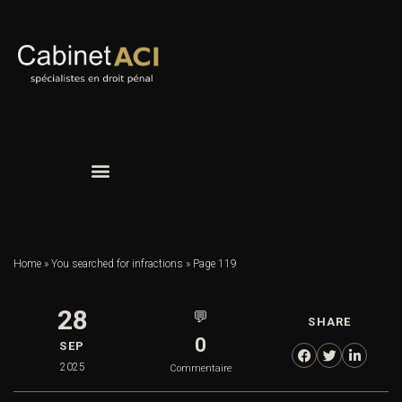
Home
»
You searched for infractions
»
Page 119
28
💬
SHARE
0
SEP
2025
Commentaire