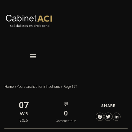
Home
»
You searched for infractions
»
Page 171
07
💬
SHARE
0
AVR
2025
Commentaire