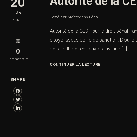
Autorité de la CE
20
FéV
Posté par Maître
dans
Pénal
2021
Autorité de la CEDH sur le droit pénal fr
citoyenssous peine de sanction. D’où le d
💬
pénale. Il met en œuvre ainsi une […]
0
Commentaire
CONTINUER LA LECTURE
SHARE