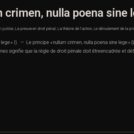
 crimen, nulla poena sine 
n justice
,
La preuve en droit pénal
,
La théorie de l'action
,
Le déroulement de la pr
 lege » I). — Le principe « nullum crimen, nulla poena sine lege » (
nes signifie que la règle de droit pénale doit êtreencadrée et dét