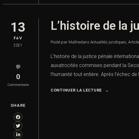
L’histoire de la 
13
FéV
Posté par Maître
dans
Actualités juridiques
,
Articl
2021
L’histoire de la justice pénale internati
auxatrocités commises pendant la Seconde
💬
l’humanité tout entière. Après l’échec de 
0
Commentaire
CONTINUER LA LECTURE
SHARE