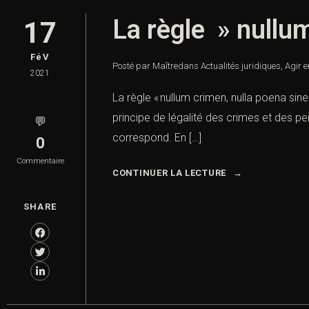
La règle » nullum
17
FéV
Posté par Maître
dans
Actualités juridiques
,
Agir e
2021
La règle « nullum crimen, nulla poena sine
principe de légalité des crimes et des pei
💬
correspond. En […]
0
Commentaire
CONTINUER LA LECTURE
SHARE