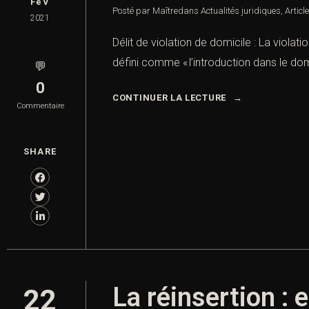
FéV
Posté par Maître
dans
Actualités juridiques
,
Articl
2021
Délit de violation de domicile : La violati
défini comme « l’introduction dans le dom
💬
0
CONTINUER LA LECTURE
Commentaire
SHARE
La réinsertion : e
22