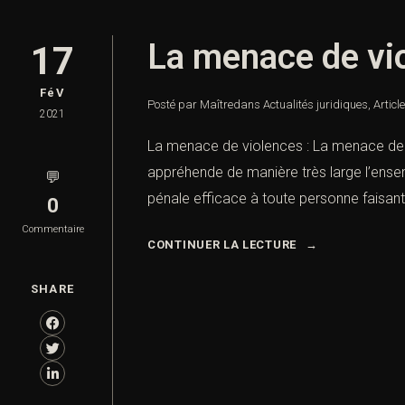
La menace de vi
17
FéV
Posté par Maître
dans
Actualités juridiques
,
Articl
2021
La menace de violences : La menace de v
appréhende de manière très large l’ense
💬
pénale efficace à toute personne faisant 
0
Commentaire
CONTINUER LA LECTURE
SHARE