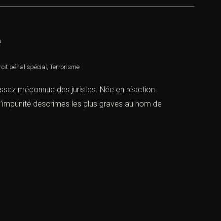
e
roit pénal spécial
,
Terrorisme
t assez méconnue des juristes. Née en réaction
 l’impunité descrimes les plus graves au nom de