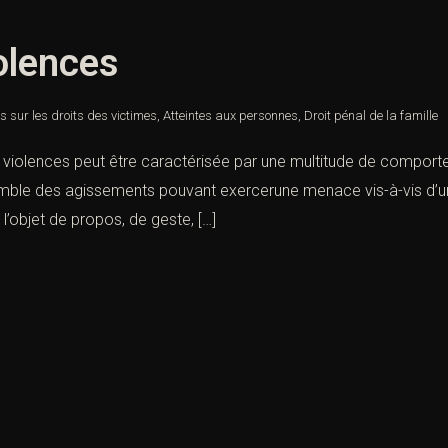
olences
es sur les droits des victimes
,
Atteintes aux personnes
,
Droit pénal de la famille
iolences peut être caractérisée par une multitude de comportem
mble des agissements pouvant exercerune menace vis-à-vis d’une
l’objet de propos, de geste, […]