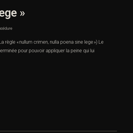
lege »
océdure
La règle « nullum crimen, nulla poena sine lege ») Le
erminée pour pouvoir appliquer la peine qui lui