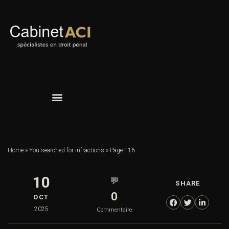
Home
»
You searched for infractions
»
Page 116
10
💬
SHARE
0
OCT
2025
Commentaire