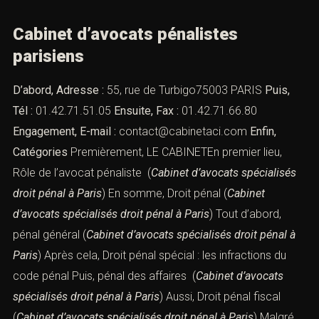
Cabinet d’avocats pénalistes
parisiens
D’abord, Adresse :
55, rue de Turbigo75003 PARIS
Puis,
Tél :
01.42.71.51.05
Ensuite, Fax :
01.42.71.66.80
Engagement, E-mail :
contact@cabinetaci.com
Enfin,
Catégories
Premièrement, LE CABINETEn premier lieu,
Rôle de l’avocat pénaliste
(
Cabinet d’avocats spécialisés
droit pénal à Paris
) En somme,
Droit pénal
(
Cabinet
d’avocats spécialisés droit pénal à Paris
) Tout d’abord,
pénal général
(
Cabinet d’avocats spécialisés droit pénal à
Paris
) Après cela,
Droit pénal spécial : les infractions du
code pénal
Puis,
pénal des affaires
(
Cabinet d’avocats
spécialisés droit pénal à Paris
) Aussi,
Droit pénal fiscal
(
Cabinet d’avocats spécialisés droit pénal à Paris
) Malgré