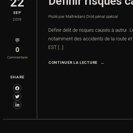
Définir risques c
22
SEP
Posté par Maître
dans
Droit pénal spécial
2019
Définir délit de risques causés à autrui : 
notamment des accidents de la route et d
💬
EST […]
0
Commentaire
CONTINUER LA LECTURE
SHARE