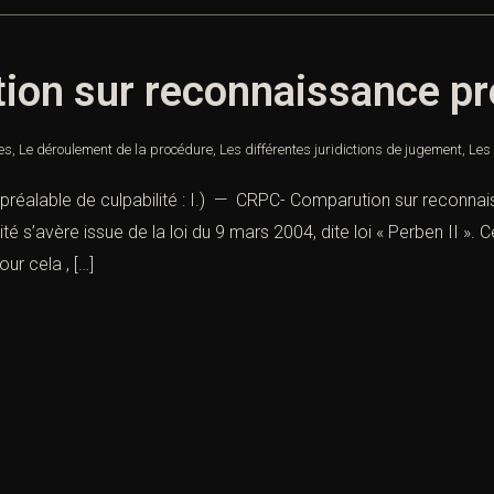
n sur reconnaissance préa
nes
,
Le déroulement de la procédure
,
Les différentes juridictions de jugement
,
Les 
éalable de culpabilité : I.) — CRPC- Comparution sur reconnais
é s’avère issue de la loi du 9 mars 2004, dite loi « Perben II ». C
ur cela , […]