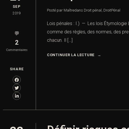
SEP
Posté par Maître
dans
Droit pénal
,
DroitPénal
2019
Lois pénales : I.) — Les lois Étymologie Le
comme des règles, des normes, des prescri
💬
chacun. Il […]
2
Commentaires
CONTINUER LA LECTURE
SHARE