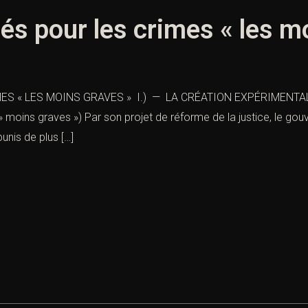
rés pour les crimes « les m
MES « LES MOINS GRAVES » I.) — LA CRÉATION EXPÉRIMEN
 » moins graves ») Par son projet de réforme de la justice, le g
unis de plus […]