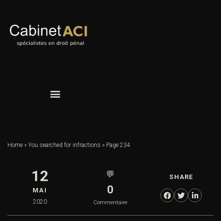
Home
»
You searched for infractions
»
Page 234
12
💬
SHARE
0
MAI
2020
Commentaire