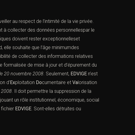
iller au respect de l’intimité de la vie privée.
ant à collecter des données personnellespar le
tiques doivent rester exceptionnelleset
d, elle souhaite que l’âge minimumdes
bilité de collecter des informations relatives
ure formalisée de mise à jour et d’épurement du
le 20
novembre 2008
.
Seulement,
EDVIGE
n’est
ion d’
Ex
ploitation
Do
cumentaire et
Va
lorisation
2008
. Il doit permettre la suppression de la
ouant un rôle institutionnel, économique, social
 fichier
EDVIGE
. Sont-elles détruites ou