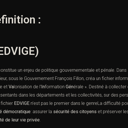
finition :
 EDVIGE)
é constitue un enjeu de politique gouvernementale et pénale. Dans
érieur, sous le Gouvernement François Fillon, créa un fichier infor
e et
Va
lorisation de l’
In
formation
Gén
érale ». Destiné à collecte
entants dans les départements et les collectivités, sur des pe
 fichier
EDVIGE
n’est pas le premier dans le genreLa difficulté po
té démocratique
: assurer la
sécurité des citoyens
et préserver l
ité de leur vie privée
.