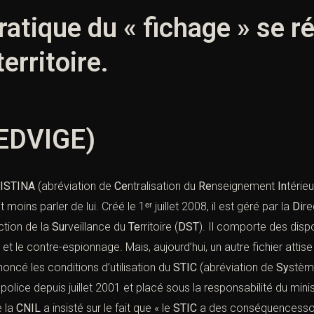
atique du « fichage » se r
territoire.
 EDVIGE)
ISTINA
(abréviation de
Ce
ntralisation du
Re
nseignement
In
térie
it moins parler de lui. Créé le 1ᵉʳ juillet 2008, il est géré par la
Di
re
ction de la
Su
rveillance du
Te
rritoire (
DST
). Il comporte des dispo
e et le contre-espionnage. Mais, aujourd’hui, un autre fichier atti
oncé les conditions d’utilisation du
STIC
(abréviation de
Sy
stèm
 police depuis juillet 2001 et placé sous la responsabilité du mini
e la
CNIL
a insisté sur le fait que « le
STIC
a des conséquencessoci