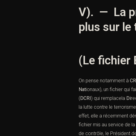
V). — La pr
plus sur le 
(Le fichier
On pense notamment à
CR
Nat
ionaux), un fichier qui fa
(
DCRI
) qui remplacela
Di
re
la lutte contre le terrorism
effet, elle a récemment dén
fichier mis au service de la
de contrôle, le Président d