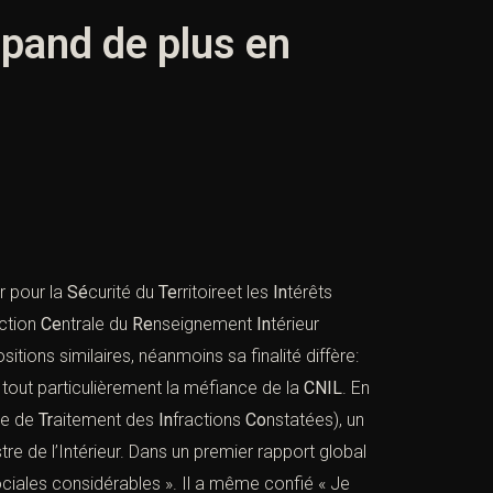
épand de plus en
ur pour la
Sé
curité du
Te
rritoireet les
In
térêts
ction
Ce
ntrale du
Re
nseignement
In
térieur
sitions similaires, néanmoins sa finalité diffère:
se tout particulièrement la méfiance de la
CNIL
. En
e de
Tr
aitement des
In
fractions
Co
nstatées), un
stre de l’Intérieur. Dans un premier rapport global
ales considérables ». Il a même confié « Je