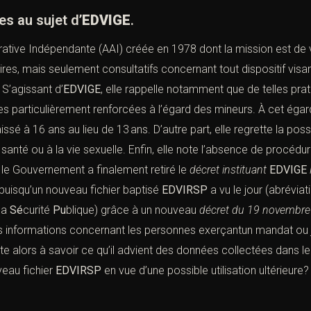
es au sujet d’
EDVIGE
.
rative Indépendante (
AAI
) créée en 1978 dont la mission est de ve
ires, mais seulement consultatifs concernant tout dispositif vis
 S’agissant d’
EDVIGE
, elle rappelle notamment que de telles pra
 particulièrement renforcées à l’égard des mineurs. À cet égar
sé à 16 ans au lieu de 13 ans. D’autre part, elle regrette la possi
a santé ou à la vie sexuelle. Enfin, elle note l’absence de procéd
ue, le Gouvernement a finalement retiré le
décret instituant
EDVIGE
 puisqu’un nouveau fichier baptisé
EDVIRSP
a vu le jour (abréviat
 la
Sé
curité
Pu
blique) grâce à un nouveau
décret
du 19 novembre
les informations concernant les personnes exerçantun mandat ou j
este alors à savoir ce qu’il advient des données collectées dans le
veau fichier
EDVIRSP
en vue d’une possible utilisation ultérieure?