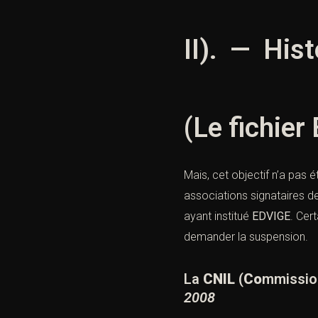
II). — Hist
(Le fichier
Mais, cet objectif n’a pas é
associations signataires d
ayant institué
EDVIGE
. Cer
demander la suspension.
La
CNIL
(
Co
mmissi
2008