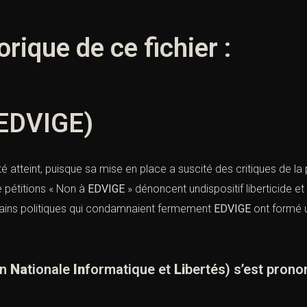
orique de ce fichier :
 EDVIGE)
té atteint, puisque sa mise en place a suscité des critiques de la p
e pétitions « Non à
EDVIGE
» dénoncent undispositif liberticide e
tains politiques qui condamnaient fermement
EDVIGE
ont formé u
on
Na
tionale
In
formatique et
Li
bertés) s’est pron