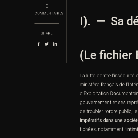
0
COMMENTAIRES
I). — Sa dé
SHARE
(Le fichier
La lutte contre l’insécurit
ministère français de l’Int
d’
Ex
ploitation
Do
cumentair
gouvernement et ses représ
de troubler l’ordre public, le
impératifs dans une socié
fichées, notamment l’
intim