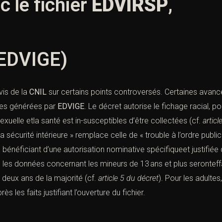
 le fichier
EDVIRSP
,
 EDVIGE)
vis de la
CNIL
sur certains points controversés. Certaines avancé
udes générées par
EDVIGE
. Le décret autorise le fichage racial, pol
exuelle etla santé est in-susceptibles d’être collectées (cf.
articl
la sécurité intérieure » remplace celle de « trouble à l’ordre publ
bénéficiant d’une autorisation nominative spécifiqueet justifiée 
 les données concernant les mineurs de 13 ans et plus serontef
 deux ans de la majorité (cf.
article 5 du décret
). Pour les adulte
 les faits justifiant l’ouverture du fichier.