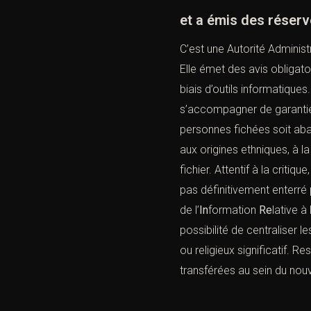
et a émis des réserv
C’est une Autorité Administ
Elle émet des avis obligato
biais d’outils informatiques.
s’accompagner de garanties
personnes fichées soit abais
aux origines ethniques, à l
fichier. Attentif à la critiq
pas définitivement enterré
de l’
In
formation
Re
lative à
possibilité de centraliser 
ou religieux significatif. R
transférées au sein du nou