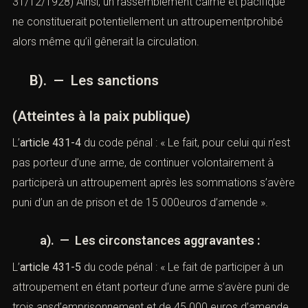
31/12/1928) Ainsi, un rassemblement calme et pacifique
ne constituerait potentiellement un attroupementprohibé
alors même qu’il gênerait la circulation.
B). — Les sanctions
(Atteintes à la paix publique)
L’
article 431-4
du code pénal
: « Le fait, pour celui qui n’est
pas porteur d’une arme, de continuer volontairement à
participerà un attroupement après les sommations s’avère
puni d’un an de prison et de 15 000euros d’amende ».
a). — Les circonstances aggravantes :
L’
article 431-5
du code pénal
: « Le fait de participer à un
attroupement en étant porteur d’une arme s’avère puni de
trois ansd’emprisonnement et de 45 000 euros d’amende.