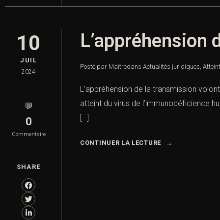
L’appréhension d
10
JUIL
Posté par Maître
dans
Actualités juridiques
,
Attei
2024
L’appréhension de la transmission volonta
atteint du virus de l’immunodéficience hum
💬
[…]
0
Commentaire
CONTINUER LA LECTURE
SHARE