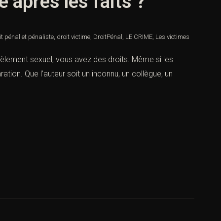
 après les faits ?
it pénal et pénaliste
,
droit victime
,
DroitPénal
,
LE CRIME
,
Les victimes
rcèlement sexuel, vous avez des droits. Même si les
tion. Que l’auteur soit un inconnu, un collègue, un