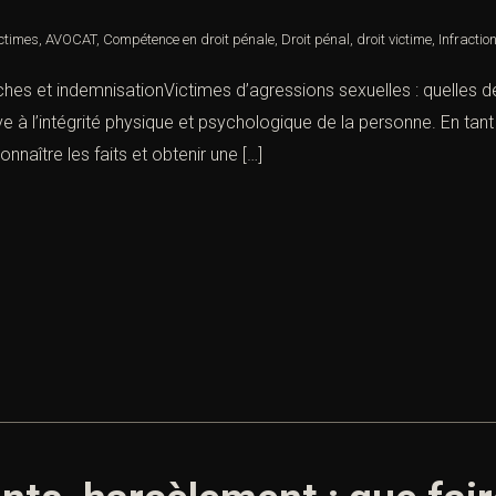
ictimes
,
AVOCAT
,
Compétence en droit pénale
,
Droit pénal
,
droit victime
,
Infractio
ches et indemnisationVictimes d’agressions sexuelles : quelles
e à l’intégrité physique et psychologique de la personne. En tant q
naître les faits et obtenir une […]