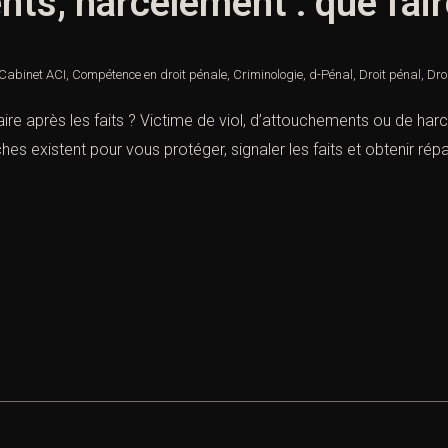
ts, harcèlement : que faire
Cabinet ACI
,
Compétence en droit pénale
,
Criminologie
,
d-Pénal
,
Droit pénal
,
Dro
aire après les faits ? Victime de viol, d’attouchements ou de ha
existent pour vous protéger, signaler les faits et obtenir répara