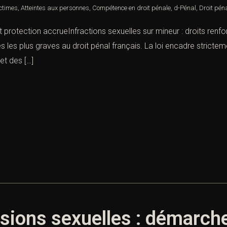
ictimes
,
Atteintes aux personnes
,
Compétence en droit pénale
,
d-Pénal
,
Droit pén
et protection accrueInfractions sexuelles sur mineur : droits renf
s les plus graves au droit pénal français. La loi encadre strictem
et des […]
sions sexuelles : démarch