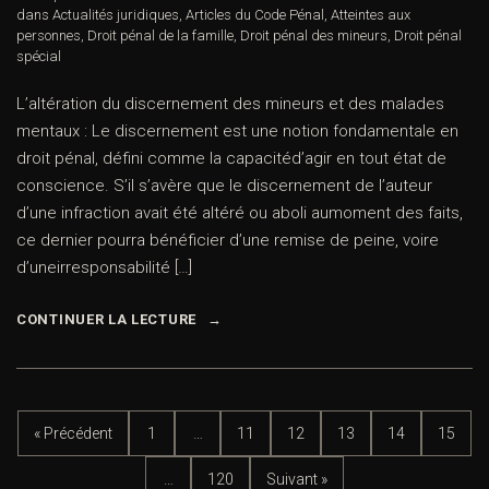
dans
Actualités juridiques
,
Articles du Code Pénal
,
Atteintes aux
personnes
,
Droit pénal de la famille
,
Droit pénal des mineurs
,
Droit pénal
spécial
L’altération du discernement des mineurs et des malades
mentaux : Le discernement est une notion fondamentale en
droit pénal, défini comme la capacitéd’agir en tout état de
conscience. S’il s’avère que le discernement de l’auteur
d’une infraction avait été altéré ou aboli aumoment des faits,
ce dernier pourra bénéficier d’une remise de peine, voire
d’uneirresponsabilité […]
CONTINUER LA LECTURE
« Précédent
1
…
11
12
13
14
15
…
120
Suivant »