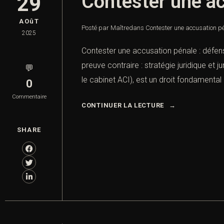
Contester une ac
29
AOûT
Posté par Maître
dans
Contester une accusation pé
2025
Contester une accusation pénale : défense
preuve contraire : stratégie juridique et
💬
le cabinet ACI), est un droit fondamental 
0
Commentaire
CONTINUER LA LECTURE
SHARE