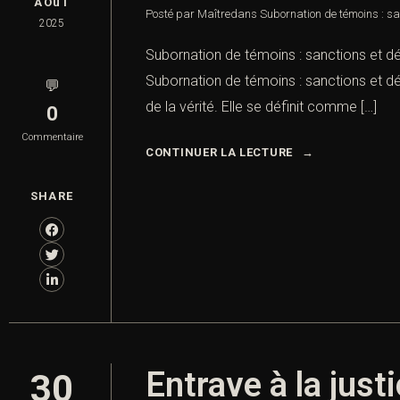
AOûT
Posté par Maître
dans
Subornation de témoins : sa
2025
Subornation de témoins : sanctions et d
Subornation de témoins : sanctions et déf
💬
de la vérité. Elle se définit comme […]
0
Commentaire
CONTINUER LA LECTURE
SHARE
Entrave à la just
30