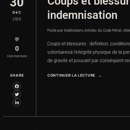
Coups et blessure
30
indemnisation
DéC
2020
Posté par Maître
dans
Articles du Code Pénal
,
Atte
💬
Coups et blessures : définition, conditions
0
volontairesà l’intégrité physique de la pe
Commentaire
de gravité et pouvant par conséquent revê
SHARE
CONTINUER LA LECTURE