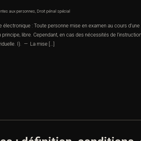
intes aux personnes
,
Droit pénal spécial
e électronique : Toute personne mise en examen au cours d’une i
rincipe, libre. Cependant, en cas des nécessités de l’instructi
viduelle. I). — La mise […]