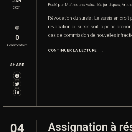
JAN
Posté par Maître
dans
Actualités juridiques
,
Articl
2021
Révocation du sursis : Le sursis en droit
révocation du sursis soit la peine prono
💬
cas de commission de nouvelles infracti
0
Commentaire
CONTINUER LA LECTURE
SHARE
Assignation à ré
04