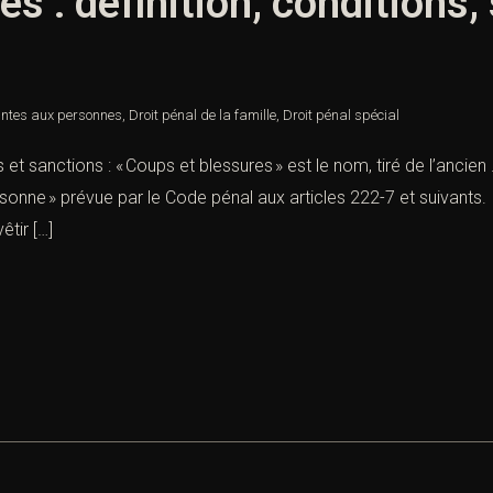
s : définition, conditions,
intes aux personnes
,
Droit pénal de la famille
,
Droit pénal spécial
 et sanctions : « Coups et blessures » est le nom, tiré de l’ancien 
rsonne » prévue par le Code pénal aux articles 222-7 et suivants. I
tir […]