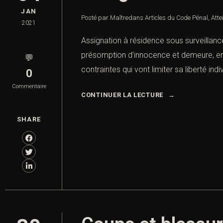
JAN
Posté par Maître
dans
Articles du Code Pénal
,
Atte
2021
Assignation à résidence sous surveillanc
présomption d’innocence et demeure, en p
💬
contraintes qui vont limiter sa liberté indi
0
Commentaire
CONTINUER LA LECTURE
SHARE