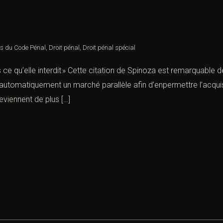
es du Code Pénal
,
Droit pénal
,
Droit pénal spécial
rs ce qu’elle interdit » Cette citation de Spinoza est remarquable d
e automatiquement un marché parallèle afin d’enpermettre l’acquisi
deviennent de plus […]