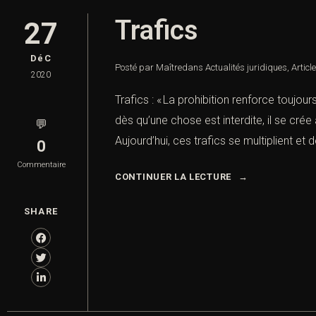
Trafics
27
DéC
Posté par Maître
dans
Actualités juridiques
,
Articl
2020
Trafics : « La prohibition renforce toujou
dès qu’une chose est interdite, il se cré
💬
Aujourd’hui, ces trafics se multiplient et 
0
Commentaire
CONTINUER LA LECTURE
SHARE