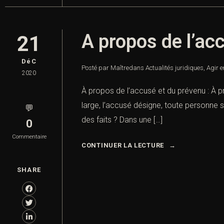
A propos de l’ac
21
DéC
Posté par Maître
dans
Actualités juridiques
,
Agir e
2020
À propos de l’accusé et du prévenu : À p
large, l’accusé désigne, toute personne s
💬
des faits ? Dans une […]
0
Commentaire
CONTINUER LA LECTURE
SHARE