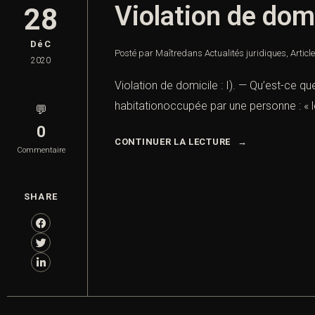
Violation de dom
28
DéC
Posté par Maître
dans
Actualités juridiques
,
Articl
2020
Violation de domicile : I). — Qu’est-ce que
habitationoccupée par une personne : « le 
💬
0
CONTINUER LA LECTURE
Commentaire
SHARE