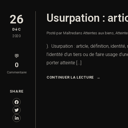
Usurpation : artic
26
DéC
Posté par Maître
dans
Atteintes aux biens
,
Atteint
2020
). Usurpation : article, définition, ident
l’identité d’un tiers ou de faire usage d’u
💬
porter atteinte […]
0
Commentaire
CONTINUER LA LECTURE
SHARE