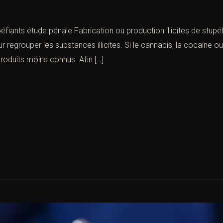
tupéfiants étude pénale Fabrication ou production illicites de s
ur regrouper les substances illicites. Si le cannabis, la cocaïne o
roduits moins connus. Afin […]