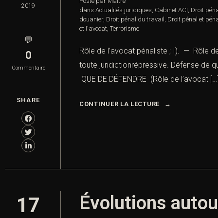
Posté par Maître
2019
dans
Actualités juridiques
,
Cabinet ACI
,
Droit pén
douanier
,
Droit pénal du travail
,
Droit pénal et péna
et l'avocat
,
Terrorisme
💬
Rôle de l’avocat pénaliste ; I). — Rôle d
0
toute juridictionrépressive. Défense de 
Commentaire
QUE DE DÉFENDRE (Rôle de l’avocat […
SHARE
CONTINUER LA LECTURE
Évolutions autou
17