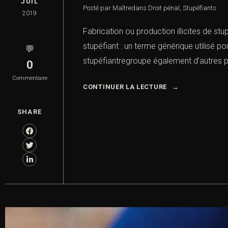
JUIL
Posté par Maître
dans
Droit pénal
,
Stupéfiants
2019
Fabrication ou production illicites de s
stupéfiant : un terme générique utilisé po
💬
stupéfiantregroupe également d’autres p
0
Commentaire
CONTINUER LA LECTURE
SHARE