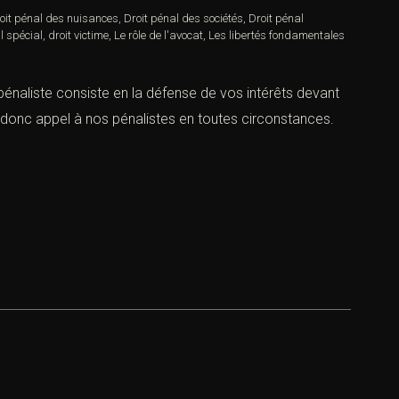
oit pénal des nuisances
,
Droit pénal des sociétés
,
Droit pénal
l spécial
,
droit victime
,
Le rôle de l'avocat
,
Les libertés fondamentales
 pénaliste consiste en la défense de vos intérêts devant
s donc appel à nos pénalistes en toutes circonstances.