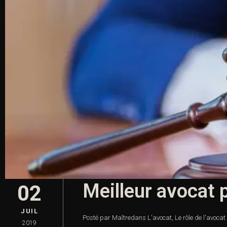
Meilleur avocat 
02
JUIL
Posté par Maître
dans
L'avocat
,
Le rôle de l'avocat
2019