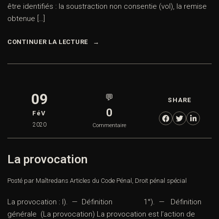
être identifiés : la soustraction non consentie (vol), la remise
obtenue […]
CONTINUER LA LECTURE
09
💬
SHARE
0
FéV
2020
Commentaire
La provocation
Posté par Maître
dans
Articles du Code Pénal
,
Droit pénal spécial
La provocation : I). — Définition 1°). — Définition
générale (La provocation) La provocation est l’action de