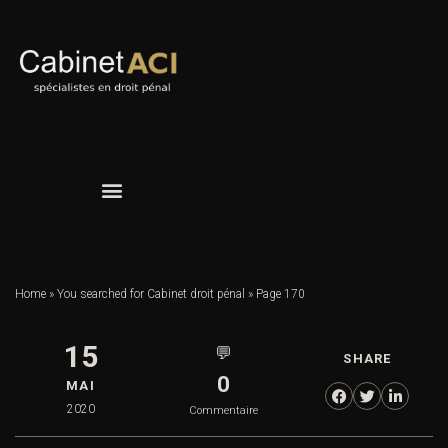
Home
»
You searched for Cabinet droit pénal
»
Page 170
15
💬
SHARE
0
MAI
2020
Commentaire