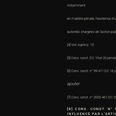
notamment
en matière pénale, l’existence d’
autorités chargées de l’action pub
[4]
Voir
supra
p. 10
[5]
Cons. const. DC 19 et 20 janvi
[6]
Cons. const. n° 99-411 DC 16 j
ajouter
[7]
Cons. const. n° 2002-461 DC 2
[8]
CONS. CONST. N°
INFLUENCÉ PAR L’ART