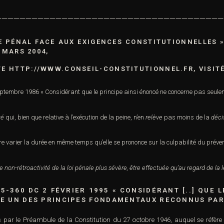
——————————————————————————————————————
GE PÉNAL FACE AUX EXIGENCES CONSTITUTIONNELLES 
 MARS 2004,
TE
HTTP://WWW.CONSEIL-CONSTITUTIONNEL.FR
, VISIT
ptembre 1986 « Considérant que le principe ainsi énoncé ne concerne pas seuleme
té
qui, bien que relative à l’exécution de la peine, n’en
relève
pas moins de la
déci
ire varier la durée en même temps qu’elle se prononce sur la culpabilité du préve
on-rétroactivité de la loi pénale plus sévère, être effectuée qu’au regard de la lé
5-360 DC 2 FÉVRIER 1995 « CONSIDÉRANT [..] QUE 
UE UN DES PRINCIPES FONDAMENTAUX RECONNUS PAR
s par le Préambule de la Constitution du 27 octobre 1946, auquel se réfère 