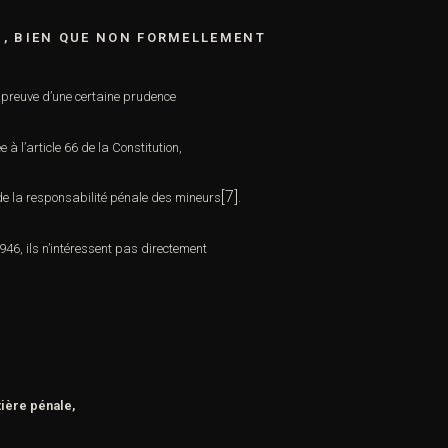
I, BIEN QUE NON FORMELLEMENT
it preuve d’une certaine prudence
e à l’article 66 de la Constitution,
[7]
 de la responsabilité pénale des mineurs
.
46, ils n’intéressent pas directement
tière pénale,