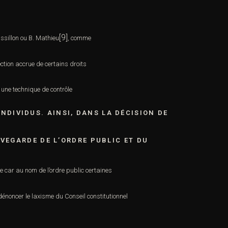
[9]
ssillon ou B. Mathieu
, comme
ection accrue de certains droits
une technique de contrôle
INDIVIDUS. AINSI, DANS LA DÉCISION
DE
VEGARDE DE L’ORDRE PUBLIC ET DU
le car au nom de l’ordre public certaines
 dénoncer le laxisme du Conseil constitutionnel