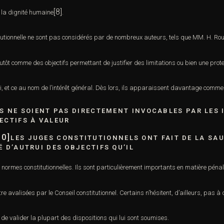
[8]
 la dignité humaine
.
titutionnelle ne sont pas considérés par de nombreux auteurs, tels que MM. H. Rou
utôt comme des objectifs permettant de justifier des limitations ou bien une prot
 et ce au nom de l’intérêt
général. Dès lors, ils apparaissent davantage comme 
LS NE SOIENT PAS DIRECTEMENT INVOCABLES PAR LES 
ECTIFS À VALEUR
10]
LES JUGES CONSTITUTIONNELS ONT FAIT DE LA SAU
É D’AUTRUI DES OBJECTIFS QU’IL
s normes constitutionnelles. Ils sont particulièrement importants en matière péna
re avalisées par le Conseil constitutionnel. Certains n’hésitent, d’ailleurs, pas à
t de
valider la plupart des dispositions qui lui sont soumises.