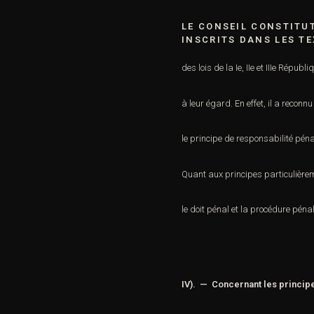
LE CONSEIL CONSTITU
INSCRITS DANS LES T
des lois de la Ie, IIe et
IIIe Républi
à leur égard. En effet, il a reconn
le principe de responsabilité péna
Quant aux principes particulièrem
le doit pénal et la procédure
pénal
IV). — Concernant les principes