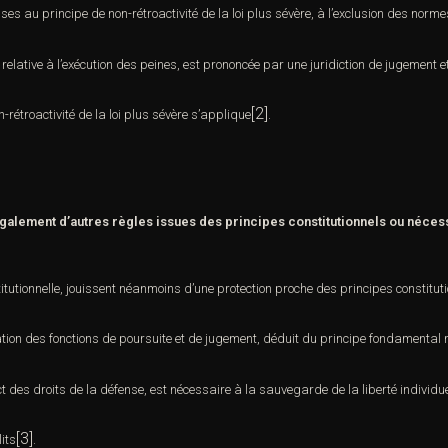
ses au principe de non-rétroactivité de la loi plus sévère, à
l’exclusion des normes
 relative à l’exécution des peines, est prononcée par une juridiction de jugement e
[2]
n-rétroactivité de la loi plus sévère s’applique
.
 également d’autres règles issues des principes constitutionnels ou néces
itutionnelle, jouissent
néanmoins d’une protection proche des principes constituti
tion des fonctions de poursuite et de
jugement, déduit du principe fondamental r
ct des droits de la défense, est nécessaire à la sauvegarde de la
liberté individu
[3]
its
.