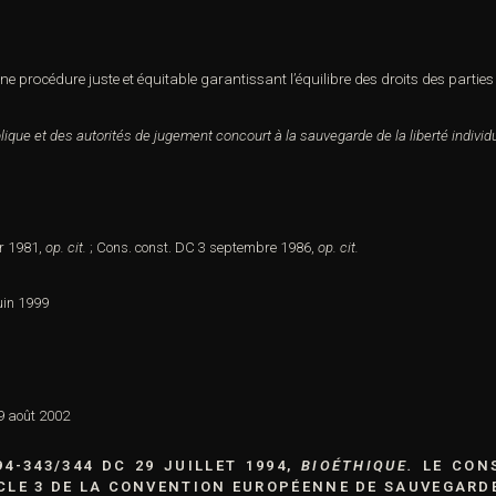
une procédure juste et équitable garantissant l’équilibre des droits des parties
lique et des autorités de jugement concourt à la sauvegarde de la liberté individ
er 1981,
op. cit.
; Cons. const. DC 3 septembre 1986,
op. cit.
uin 1999
9 août 2002
94-343/344 DC
29 JUILLET 1994,
BIOÉTHIQUE.
LE CON
ICLE 3 DE LA CONVENTION EUROPÉENNE DE SAUVEGARD