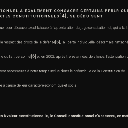
TIONNEL A ÉGALEMENT CONSACRÉ CERTAINS PFRLR QU
[4]
EXTES CONSTITUTIONNELS
, SE DÉDUISENT
que. Leur découverte est laissée à l’appréciation du juge constitutionnel, qui a fa
[5]
u le respect des
droits de la défense
, la liberté individuelle, désormais rattaché
[6]
le du fait personnel
et, en 2002, après
treize années de silence, l’atténuation
ent nécessaires à notre temps inclus dans le préambule de la Constitution de 19
e à cause de leur caractère économique et social.
 à valeur constitutionnelle, le Conseil constitutionnel n’a reconnu, en ma