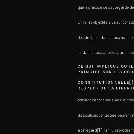
que le principe de sauvegarde de
Enfin, les objectifs à valeur cons
des droits fondamentaux mais
pl
fondamentaux affectés par une loi,
CE QUI IMPLIQUE QU’I
PRINCIPE SUR LES OBJ
[
CONSTITUTIONNELLE
RESPECT DE LA LIBERT
convient de concilier avec d’autre
dispositions contestées
peuvent êt
[11]
à cet égard
en lui reprochan