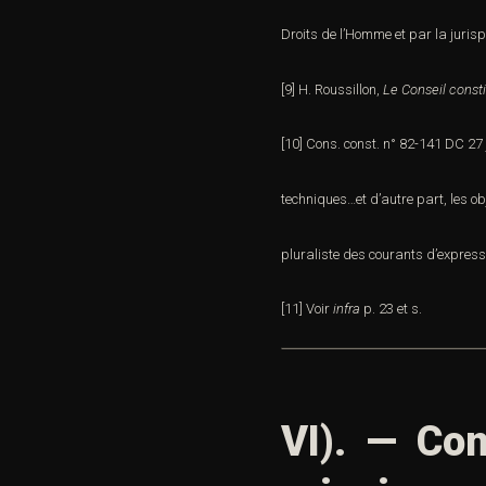
Droits de l’Homme et par la juris
[9]
H. Roussillon,
Le Conseil consti
[10]
Cons. const. n°
82-141 DC
27 
techniques…et d’autre part, les obj
pluraliste des courants d’expressi
[11]
Voir
infra
p. 23 et s.
VI). — Con