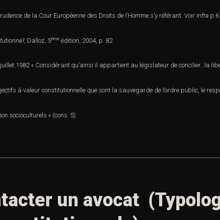
prudence de la Cour Européenne des Droits de l’Homme s’y référant. Voir
infra
p.6
ème
tutionnel
, Dalloz, 5
édition, 2004, p. 82
juillet 1982 « Considérant qu’ainsi il appartient au législateur de concilier…la l
ectifs à valeur constitutionnelle que sont la sauvegarde de l’ordre public, le resp
on socioculturels » (cons. 5).
tacter un avocat (Typolog