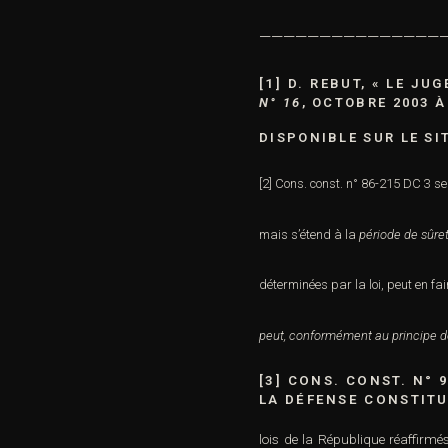
———————————————
[1]
D. REBUT, « LE JU
N° 16
, OCTOBRE 2003 À
DISPONIBLE SUR LE SI
[2]
Cons. const. n° 86-215 DC 3 se
mais s’étend à la
période de sûre
déterminées par la loi, peut en fa
peut, conformément au principe de n
[3]
CONS. CONST. N° 9
LA DÉFENSE CONSTIT
lois de la République réaffirmé