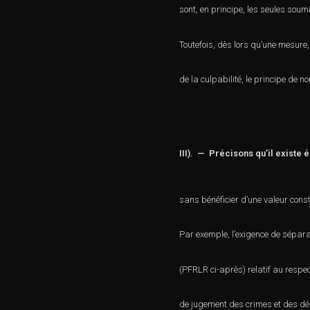
sont, en principe, les seules soumi
Toutefois, dès lors qu’une mesure,
de la culpabilité, le principe de no
III). — Précisons qu’il existe
sans bénéficier d’une valeur const
Par exemple, l’exigence de sépara
(PFRLR ci-après) relatif au respe
de jugement des crimes et des dél