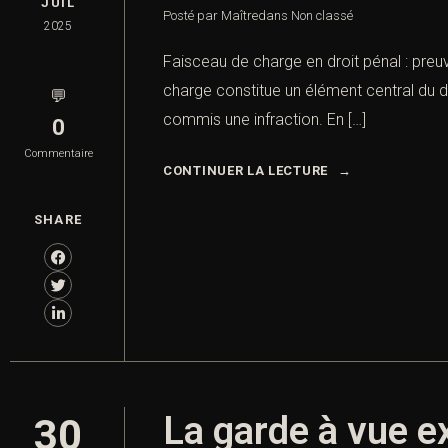
JUIL
Posté par Maître
dans
Non classé
2025
Faisceau de charge en droit pénal : preu
charge constitue un élément central du d
💬
commis une infraction. En […]
0
Commentaire
CONTINUER LA LECTURE
SHARE
La garde à vue e
30