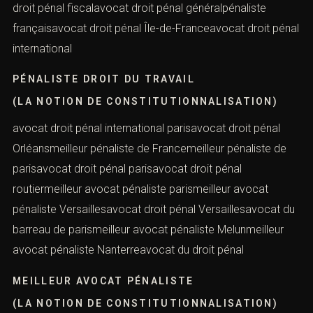
pénal du travailavocat droit pénal économiquepénaliste
parisavocat droit pénal financierpénaliste Orléansavocat
droit pénal fiscalavocat droit pénal généralpénaliste
françaisavocat droit pénal Île-de-Franceavocat droit
pénal international
PÉNALISTE DROIT DU TRAVAIL
(LA NOTION DE CONSTITUTIONNALISATION)
avocat droit pénal international parisavocat droit pénal
Orléansmeilleur pénaliste de Francemeilleur pénaliste de
parisavocat droit pénal parisavocat droit pénal
routiermeilleur avocat pénaliste parismeilleur avocat
pénaliste Versaillesavocat droit pénal Versaillesavocat
du barreau de parismeilleur avocat pénaliste
Melunmeilleur avocat pénaliste Nanterreavocat du droit
pénal