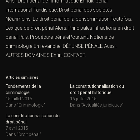
Et ensuite (La notion de
constitutionnalisation)
pénal des nuisances
(La notion de
constitutionnalisation) Donc,
pénal routier infractions
(La
notion de constitutionnalisation) Outre cela,
Droit pénal
du travail
(La notion de constitutionnalisation) Malgré
tout,
Droit pénal de l’environnement
(La notion de
constitutionnalisation) Cependant,
pénal de la famille
(La
notion de constitutionnalisation) En outre,
Droit pénal des
mineurs
Ainsi,
Droit pénal de l’informatique
En fait,
pénal
international
Tandis que,
Droit pénal des sociétés
Néanmoins,
Le droit pénal de la consommation
Toutefois,
Lexique de droit pénal
Alors,
Principales
infractions en droit péna
l
Puis, Procédure
pénalePourtant,
Notions de criminologie
En revanche,
DÉFENSE PÉNALE
Aussi,
AUTRES DOMAINES
Enfin,