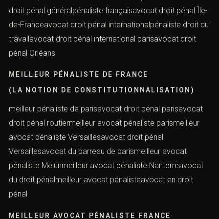
(LA NOTION DE CONSTITUTIONNALISATION)
contacterons.
avocat droit pénal du travailavocat droit pénal
économiquepénaliste parisavocat droit pénal
Nom *
financierpénaliste Orléansavocat droit pénal
fiscalavocat droit pénal généralpénaliste françaisavocat
droit pénal Île-de-Franceavocat droit pénal
Email *
internationalpénaliste droit du travailavocat droit pénal
international parisavocat droit pénal Orléans
MEILLEUR PÉNALISTE DE FRANCE
Lieu de l'infraction ou tribunal compétent *
(LA NOTION DE CONSTITUTIONNALISATION)
meilleur pénaliste de parisavocat droit pénal parisavocat
Téléphone *
droit pénal routiermeilleur avocat pénaliste parismeilleur
avocat pénaliste Versaillesavocat droit pénal
Versaillesavocat du barreau de parismeilleur avocat