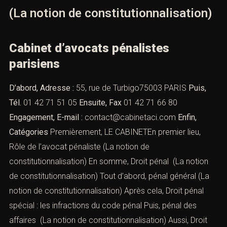
d’instruction, chambre de l’instruction) ; devant la
chambre de jugement et enfin,
pendant la phase
judiciaire (après le procès, auprès de l’administration
pénitentiaire par exemple).
III). — Les domaines d’intervention
du cabinet Aci
(La notion de
constitutionnalisation)
Cabinet d’avocats pénalistes
parisiens
D’abord, Adresse :
55, rue de Turbigo75003 PARIS
Puis,