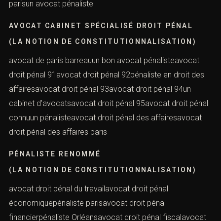
meilleur avocat en Franceles avocats d’affairesmaître
avocatles avocats du barreau de parisles meilleurs
avocats pénalistes de Francemeilleur avocattrouver un
bon avocat pénalisteavocat Aci parisavocat cabinet
parisun avocat pénaliste
AVOCAT CABINET SPÉCIALISÉ DROIT PÉNAL
(LA NOTION DE CONSTITUTIONNALISATION)
avocat de paris barreauun bon avocat pénalisteavocat
droit pénal 91avocat droit pénal 92pénaliste en droit des
Prendre rendez-vous
affairesavocat droit pénal 93avocat droit pénal 94un
cabinet d’avocatsavocat droit pénal 95avocat droit
pénal connuun pénalisteavocat droit pénal des
affairesavocat droit pénal des affaires paris
Vous recherchez un avocat spécialisé en droit pénal ?
PÉNALISTE RENOMMÉ
Laissez-nous vos coordonnées et nous vous