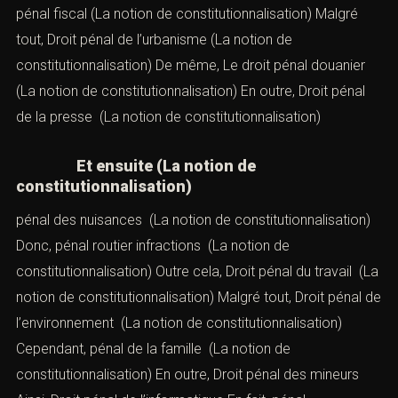
Tél.
01 42 71 51 05
Ensuite, Fax
01 42 71 66 80
Engagement, E-mail :
contact@cabinetaci.com
Enfin,
Catégories
Premièrement, LE CABINETEn premier lieu,
Rôle de l’avocat pénaliste
(La notion de
constitutionnalisation) En somme,
Droit pénal
(La notion
de constitutionnalisation) Tout d’abord,
pénal général
(La
notion de constitutionnalisation) Après cela,
Droit pénal
spécial : les infractions du code pénal
Puis,
pénal des
affaires
(La notion de constitutionnalisation) Aussi,
Droit
pénal fiscal
(La notion de constitutionnalisation) Malgré
tout,
Droit pénal de l’urbanisme
(La notion de
constitutionnalisation) De même,
Le droit pénal douanier
(La notion de constitutionnalisation) En outre,
Droit pénal
de la presse
(La notion de constitutionnalisation)