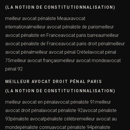
Objet de la prise de contact
pénaliste Melunmeilleur avocat pénaliste
Nanterreavocat du droit pénalmeilleur avocat
pénalisteavocat en droit pénal
MEILLEUR AVOCAT PÉNALISTE FRANCE
(LA NOTION DE CONSTITUTIONNALISATION)
meilleur avocat pénaliste Meauxavocat
internationalmeilleur avocat pénaliste de parismeilleur
avocat pénaliste en Franceavocat paris barreaumeilleur
avocat pénaliste de Franceavocat paris droit
Combien font
pénalmeilleur avocat pénalmeilleur avocat pénal
Créteilavocat pénal 75meilleur avocat françaismeilleur
avocat mondeavocat pénal 92
MEILLEUR AVOCAT DROIT PÉNAL PARIS
(LA NOTION DE CONSTITUTIONNALISATION)