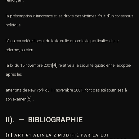
Code pénal,
fruit d’un long travail d’élaboration,
la l
oi du 15 juin
[3]
2000
renforçant
la présomption d’innocence
et les droits des victimes, fruit d’un
consensus politique
lié au caractère
libéral du texte ou lié au contexte particulier d’une
réforme, ou bien
[4]
la
loi du 15 novembre 2001
relative à la sécurité quotidienne,
adoptée après les
attentats de New York du 11 novembre 2001,
n’ont pas été soumises à
[5]
son examen
…
II). — BIBLIOGRAPHIE