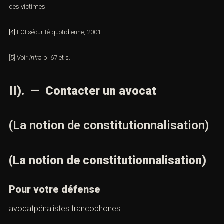
[3]
Loi n° 2000-516 du 15 juin 2000. Présomption d’innocence et
droits des victimes.
[4]
LOI sécurité quotidienne, 2001
[5]
Voir
infra
p. 67 et s.
II).
— Contacter un avocat
(La notion de
constitutionnalisation)
(La notion de constitutionnalisation)
Pour votre défense