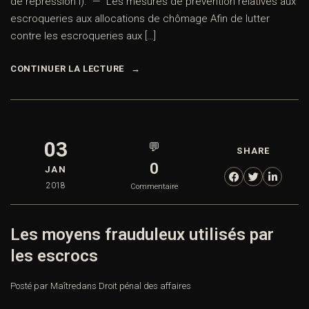
de répression I). — Les mesures de prévention relatives aux
escroqueries aux allocations de chômage Afin de lutter
contre les escroqueries aux […]
CONTINUER LA LECTURE
03
💬
SHARE
0
JAN
2018
Commentaire
Les moyens frauduleux utilisés par
les escrocs
Posté par Maître
dans
Droit pénal des affaires