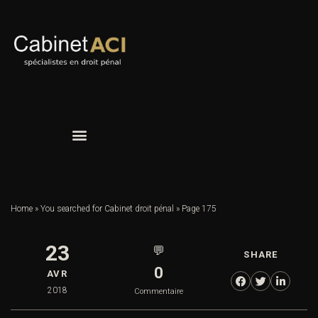
Home
»
You searched for Cabinet droit pénal
»
Page 175
23
💬
SHARE
0
AVR
2018
Commentaire