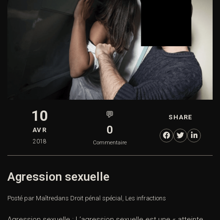
10
💬
SHARE
0
AVR
2018
Commentaire
Agression sexuelle
Posté par Maître
dans
Droit pénal spécial
,
Les infractions
Agression sexuelle : L’agression sexuelle est une « atteinte