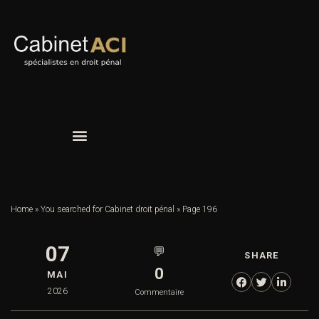
Home
»
You searched for Cabinet droit pénal
»
Page 196
07
💬
SHARE
0
MAI
2026
Commentaire