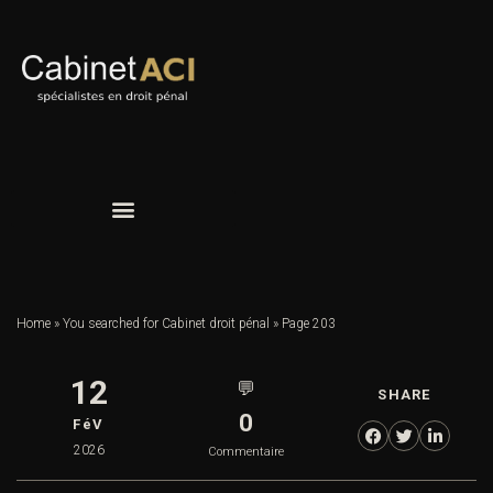
Home
»
You searched for Cabinet droit pénal
»
Page 203
12
💬
SHARE
0
FéV
2026
Commentaire