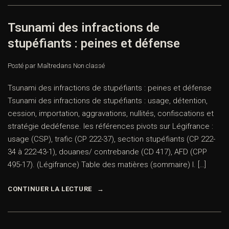
Tsunami des infractions de
stupéfiants : peines et défense
Posté par Maître
dans
Non classé
Tsunami des infractions de stupéfiants : peines et défense
Tsunami des infractions de stupéfiants : usage, détention,
cession, importation, aggravations, nullités, confiscations et
stratégie dedéfense. les références pivots sur Légifrance :
usage (CSP), trafic (CP 222-37), section stupéfiants (CP 222-
34 à 222-43-1), douanes/ contrebande (CD 417), AFD (CPP
495-17). (Légifrance) Table des matières (sommaire) I. […]
CONTINUER LA LECTURE