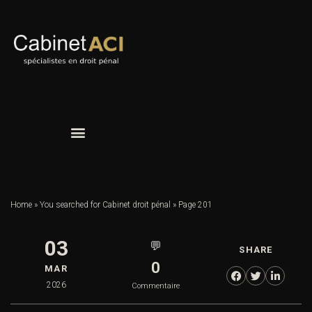
Home
»
You searched for Cabinet droit pénal
»
Page 201
03
💬
SHARE
0
MAR
2026
Commentaire