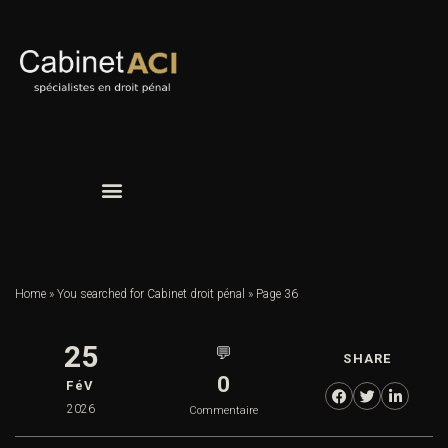
Home
»
You searched for Cabinet droit pénal
»
Page 36
25
💬
SHARE
0
FéV
2026
Commentaire