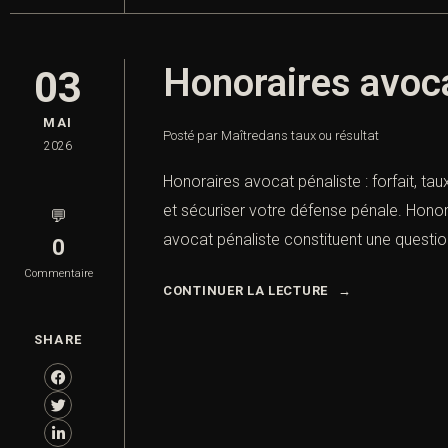
Honoraires avocat
03
MAI
Posté par Maître
dans
taux ou résultat
2026
Honoraires avocat pénaliste : forfait, tau
et sécuriser votre défense pénale. Honora
💬
avocat pénaliste constituent une question
0
Commentaire
CONTINUER LA LECTURE
SHARE