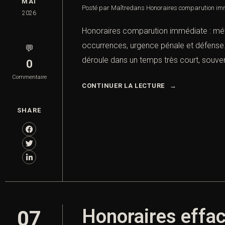
MAI
Posté par Maître
dans
Honoraires comparution im
2026
Honoraires comparution immédiate : mét
occurrences, urgence pénale et défense. 
💬
déroule dans un temps très court, souven
0
Commentaire
CONTINUER LA LECTURE
SHARE
Honoraires effac
07