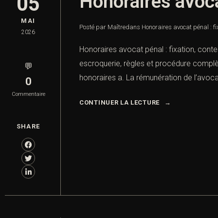
Honoraires avocat
05
MAI
Posté par Maître
dans
Honoraires avocat pénal : fi
2026
Honoraires avocat pénal : fixation, conte
escroquerie, règles et procédure complèt
💬
honoraires a. La rémunération de l’avocat
0
Commentaire
CONTINUER LA LECTURE
SHARE