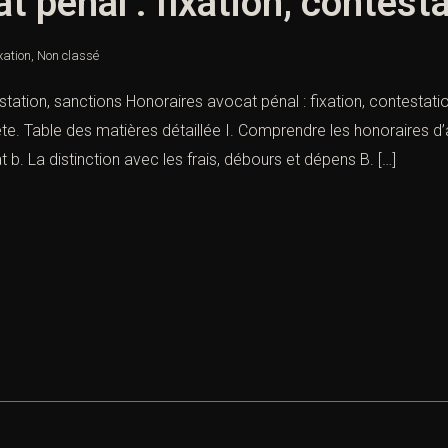
 pénal : fixation, contest
xation
,
Non classé
station, sanctions Honoraires avocat pénal : fixation, contestati
e. Table des matières détaillée I. Comprendre les honoraires d’a
 b. La distinction avec les frais, débours et dépens B. […]