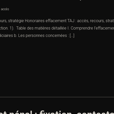
: accès
s, stratégie Honoraires effacement TAJ : accès, recours, stratég
tion. 1). Table des matières détaillée I. Comprendre l’effacement
diciaires b. Les personnes concernées : […]