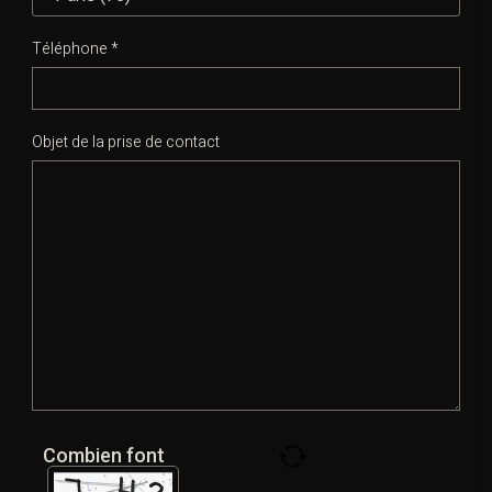
CONTINUER LA LECTURE
Téléphone *
Objet de la prise de contact
14
💬
SHARE
0
JUIL
2026
Commentaire
Créanciers et crypto-actifs saisis :
quels recours en justice
Posté par Maître
dans
Créanciers et crypto-actifs saisis : quels recours en justice
Créanciers et crypto-actifs saisis : quels recours en justice
Combien font
Créanciers et crypto-actifs saisis : quels recours en justice