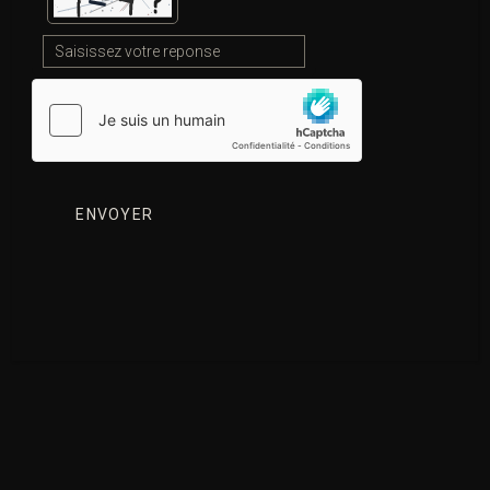
? Saisie pénale, confiscation, restitution, droits des
créanciers et défense. SAI-019 — Créanciers et crypto-
actifs saisis : droits, concours, revendications et recours
en procédure pénale I. Les créanciers face aux saisies
pénales de crypto-actifs (Créanciers et crypto-actifs […]
CONTINUER LA LECTURE
14
💬
SHARE
0
JUIL
2026
Commentaire
Tiers de bonne foi et crypto-actifs
saisis : quels droits ?