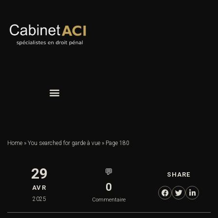
Home
»
You searched for garde à vue
»
Page 180
29
💬
SHARE
0
AVR
2025
Commentaire