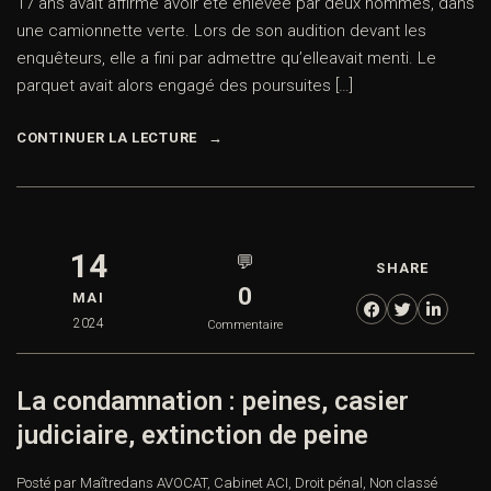
17 ans avait affirmé avoir été enlevée par deux hommes, dans
une camionnette verte. Lors de son audition devant les
enquêteurs, elle a fini par admettre qu’elleavait menti. Le
parquet avait alors engagé des poursuites […]
CONTINUER LA LECTURE
14
💬
SHARE
0
MAI
2024
Commentaire
La condamnation : peines, casier
judiciaire, extinction de peine
Posté par Maître
dans
AVOCAT
,
Cabinet ACI
,
Droit pénal
,
Non classé