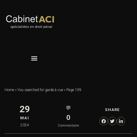
Home
»
You searched for garde à vue
»
Page 199
29
💬
SHARE
0
MAI
2024
Commentaire