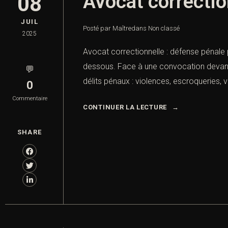
Avocat correctio
08
JUIL
Posté par Maître
dans
Non classé
2025
Avocat correctionnelle : défense pénale 
dessous. Face à une convocation devant l
💬
délits pénaux : violences, escroqueries, v
0
Commentaire
CONTINUER LA LECTURE
SHARE