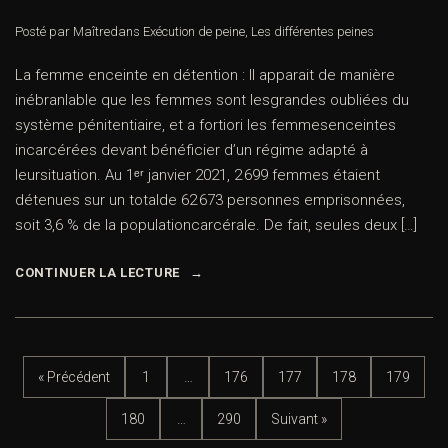
Posté par Maître
dans
Exécution de peine
,
Les différentes peines
La femme enceinte en détention : Il apparait de manière
inébranlable que les femmes sont lesgrandes oubliées du
système pénitentiaire, et a fortiori les femmesenceintes
incarcérées devant bénéficier d’un régime adapté à
leursituation. Au 1ᵉʳ janvier 2021, 2 699 femmes étaient
détenues sur un totalde 62 673 personnes emprisonnées,
soit 3,6 % de la populationcarcérale. De fait, seules deux […]
CONTINUER LA LECTURE
« Précédent
1
…
176
177
178
179
180
…
290
Suivant »