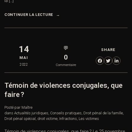
la […]
CONTINUER LA LECTURE
14
💬
SHARE
0
MAI
2022
Commentaire
Témoin de violences conjugales, que
faire ?
Posté par Maître
dans
Actualités juridiques
,
Conseils pratiques
,
Droit pénal de la famille
,
Droit pénal spécial
,
droit victime
,
Infractions
,
Les victimes
Témoin de violences conjugales, que faire ? Le 25 novembre