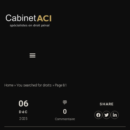
Home
»
You searched for droits
»
Page 81
06
💬
SHARE
0
DéC
2025
Commentaire