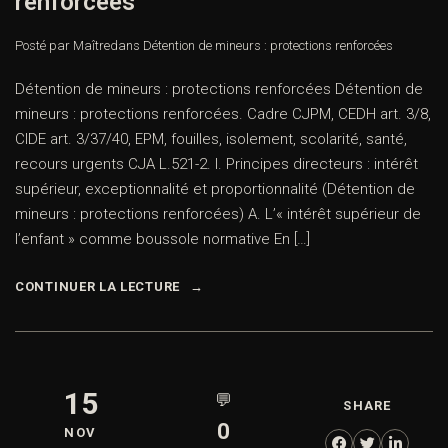
renforcées
Posté par Maître
dans
Détention de mineurs : protections renforcées
Détention de mineurs : protections renforcées Détention
de mineurs : protections renforcées. Cadre CJPM, CEDH
art. 3/8, CIDE art. 3/37/40, EPM, fouilles, isolement, scolarité,
santé, recours urgents CJA L.521-2. I. Principes directeurs :
intérêt supérieur, exceptionnalité et proportionnalité
(Détention de mineurs : protections renforcées) A. L’«
intérêt supérieur de l’enfant » comme boussole normative
En […]
CONTINUER LA LECTURE
Prendre rendez-vous
15
💬
SHARE