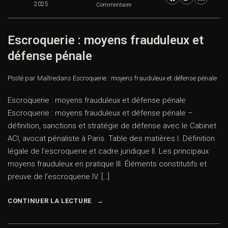
0
NOV
Vous recherchez un avocat spécialisé en droit pénal ?
2025
Commentaire
Laissez-nous vos coordonnées et nous vous
contacterons.
Escroquerie : moyens frauduleux et
défense pénale
Nom *
Posté par Maître
dans
Escroquerie : moyens frauduleux et défense pénale
Email *
Escroquerie : moyens frauduleux et défense pénale
Escroquerie : moyens frauduleux et défense pénale –
définition, sanctions et stratégie de défense avec le
Cabinet ACI, avocat pénaliste à Paris. Table des matières I.
Lieu de l'infraction ou tribunal compétent *
Définition légale de l’escroquerie et cadre juridique II. Les
principaux moyens frauduleux en pratique III. Éléments
constitutifs et preuve de l’escroquerie IV. […]
Téléphone *