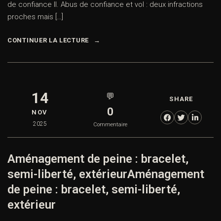
Abus de confiance : distinction avec le vol et sanctions –
Régime juridique, peines encourues et défense pénale par
le Cabinet ACI à Paris. Sommaire I. Définition et cadre
juridique de l’abus de confiance II. Abus de confiance et vol
: deux infractions proches mais […]
CONTINUER LA LECTURE
14
💬
SHARE
0
NOV
2025
Commentaire
Aménagement de peine : bracelet,
semi-liberté, extérieurAménagement