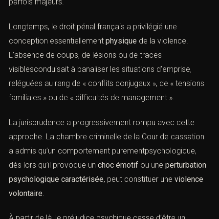
parfois majeurs.
Longtemps, le droit pénal français a privilégié une
conception essentiellement
physique
de la violence.
L’absence de coups, de lésions ou de traces
F
T
L
a
w
i
visiblesconduisait à banaliser les situations d’emprise,
c
i
n
e
t
k
reléguées au rang de « conflits conjugaux », de «
b
t
e
o
e
d
tensions familiales » ou de « difficultés de management
o
r
i
».
k
n
-
-
f
i
n
La jurisprudence a progressivement rompu avec cette
approche. La chambre criminelle de la Cour de
cassation a admis qu’un comportement
purementpsychologique, dès lors qu’il provoque un
choc
émotif
ou une
perturbation psychologique caractérisée
,
peut constituer une
violence volontaire
.