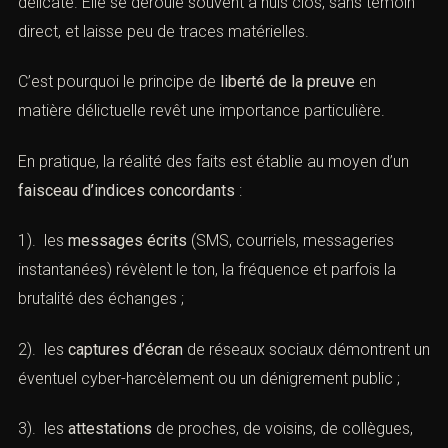
A. Liberté de la preuve et faisceau
d’indices
La
preuve
de la
violence psychologique
est par nature
délicate. Elle se déroule souvent à huis clos, sans témoin
direct, et laisse peu de traces matérielles.
C’est pourquoi le principe de
liberté de la preuve
en
matière délictuelle revêt une importance particulière.
En pratique, la réalité des faits est établie au moyen d’un
faisceau d’indices concordants
:
1). les
messages écrits
(SMS, courriels, messageries
instantanées) révèlent le ton, la fréquence et parfois la
brutalité des échanges ;