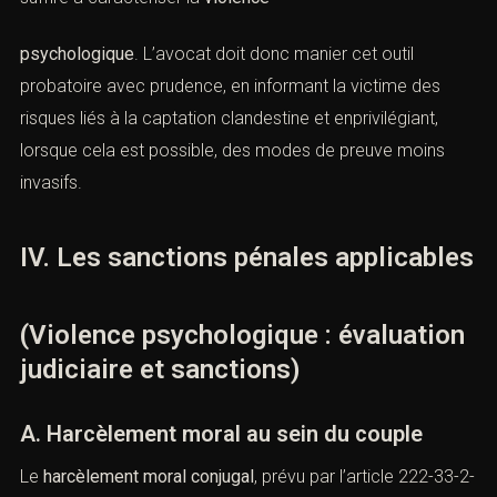
2). l’absence d’autre mode de preuve ;
3). l’ampleur de l’atteinte portée à la vie privée.
Même lorsque la preuve enregistrée est écartée, le reste
du dossier – messages, attestations, certificats – peut
suffire à caractériser la
violence
psychologique
. L’avocat doit donc manier cet outil
probatoire avec prudence, en informant la victime des
risques liés à la captation clandestine et enprivilégiant,
lorsque cela est possible, des modes de preuve moins
invasifs.
IV. Les sanctions pénales
applicables