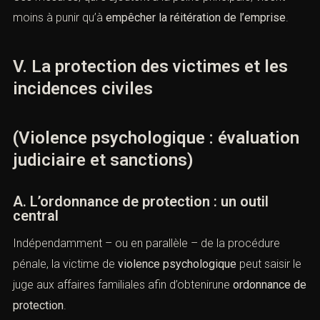
lieu de travail ou de l’établissement scolaire des enfants ;
3). obligation de soins
, notamment
psychothérapeutiques ;
4). retrait ou suspension de l’autorité parentale
dans les
cas les plus graves.
Ces mesures, qui s’ajoutent à la peine principale, visent
moins à punir qu’à
empêcher la réitération de l’emprise
.
V. La protection des victimes et les
incidences civiles
(Violence psychologique :
évaluation judiciaire et sanctions)