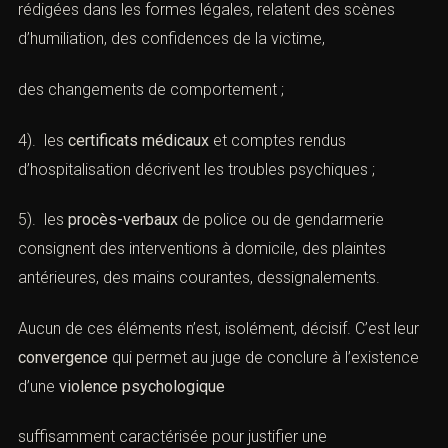
2). les
captures d’écran
de réseaux sociaux démontrent
un éventuel cyber-harcèlement ou un dénigrement public
;
3). les
attestations
de proches, de voisins, de collègues,
rédigées dans les formes légales, relatent des scènes
d’humiliation, des confidences de la victime,
des changements de comportement ;
4). les
certificats médicaux
et comptes rendus
d’hospitalisation décrivent les troubles psychiques ;
5). les
procès-verbaux
de police ou de gendarmerie
consignent des interventions à domicile, des plaintes
antérieures, des mains courantes, dessignalements.