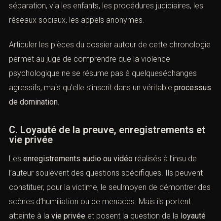
3). une phase de
crise
, souvent associée à un projet de
séparation ou à un premier dépôt de plainte, durant
laquelle les menaces et le harcèlement (ycompris
numérique) se multiplient ;
4). parfois, une phase de
poursuite de l’emprise
après la
séparation, via les enfants, les procédures judiciaires, les
réseaux sociaux, les appels anonymes.
Articuler les pièces du dossier autour de cette
chronologie permet au juge de comprendre que la
violence psychologique ne se résume pas à
quelqueséchanges agressifs, mais qu’elle s’inscrit dans
un véritable
processus de domination
.
C. Loyauté de la preuve, enregistrements
et vie privée