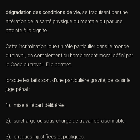
B. Harcèlement moral hors couple et
violence au travail
(Violence psychologique : évaluation
judiciaire et sanctions)
Le
harcèlement moral « général »
, défini par l’
article 222-
33-2 du Code pénal
, sanctionne les agissements répétés
qui ont pour objet ou pour effet une
dégradation des conditions de vie
, se traduisant par une
altération de la santé physique ou mentale ou par une
atteinte à la dignité.
Cette incrimination joue un rôle particulier dans le monde
du travail, en complément du harcèlement moral défini
par le Code du travail. Elle permet,