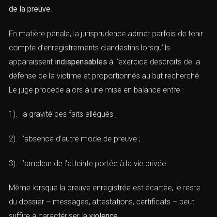
Les
enregistrements audio ou vidéo
réalisés à l’insu de
l’auteur soulèvent des questions spécifiques. Ils peuvent
constituer, pour la victime, le seulmoyen de démontrer
des scènes d’humiliation ou de menaces. Mais ils
portent atteinte à la
vie privée
et posent la question de
la
loyauté de la preuve
.
En matière pénale, la jurisprudence admet parfois de
tenir compte d’enregistrements clandestins lorsqu’ils
apparaissent
indispensables
à l’exercice desdroits de la
défense de la victime et proportionnés au but recherché.
Le juge procède alors à une mise en balance entre :
1). la gravité des faits allégués ;