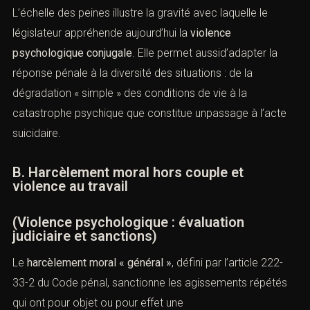
lorsque les faits ont entraîné une incapacité totale de
travail supérieure à 8 jours ou ont étécommis en
présence d’un mineur ;
3). 10 ans d’emprisonnement
et
150 000 euros
d’amende
lorsque le harcèlement a conduit la victime à
se suicider ou à tenter de se suicider.
L’échelle des peines illustre la gravité avec laquelle le
législateur appréhende aujourd’hui la
violence
psychologique conjugale
. Elle permet aussid’adapter la
réponse pénale à la diversité des situations : de la
dégradation « simple » des conditions de vie à la
catastrophe psychique que constitue unpassage à l’acte
suicidaire.