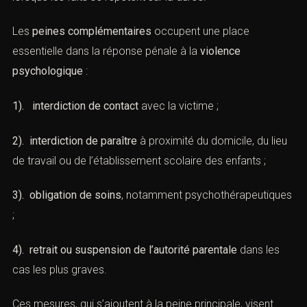
Le niveau de peine dépend alors :
1). de la durée de l’ITT psychique ;
2). de la qualité de la victime (conjoint, enfant, personne
vulnérable, etc.) ;
3). de l’existence éventuelle de
violences habituelles
,
lorsque les faits se répètent sur la durée.
Les
peines complémentaires
occupent une place
essentielle dans la réponse pénale à la
violence
psychologique
:
1). interdiction de contact
avec la victime ;
2). interdiction de paraître
à proximité du domicile, du