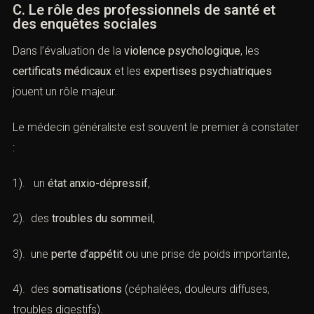
coordonnées et nous vous contacterons.
l’
intention délictueuse
est généralement retenue.
C. Le rôle des professionnels de santé et
des enquêtes sociales
Dans l’évaluation de la
violence psychologique
, les
certificats médicaux
et les
expertises psychiatriques
jouent un rôle majeur.
Le médecin généraliste est souvent le premier à
 l'infraction ou tribunal compétent *
constater :
1). un
état anxio-dépressif
,
one *
2). des
troubles du sommeil
,
e la prise de contact
3). une
perte d’appétit
ou une prise de poids importante,