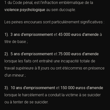
(Violence psychologique :
évaluation judiciaire et sanctions)
A. Harcèlement moral au sein du couple
Le
harcèlement moral conjugal
, prévu par l’
article 222-33-
2-1 du Code pénal
, est l’infraction emblématique de la
violence psychologique
au sein ducouple.
Les peines encourues sont particulièrement
significatives :
1). 3 ans d’emprisonnement
et
45 000 euros d’amende
à
titre de base ;
2). 5 ans d’emprisonnement
et
75 000 euros d’amende