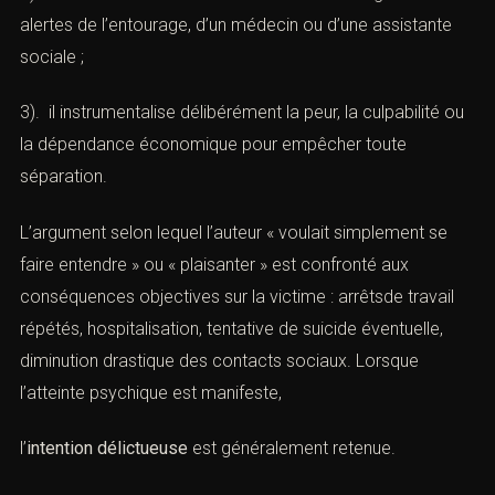
même que la victime lui a exprimé sa détresse ;
2). il continue à exercer un contrôle serré malgré les
alertes de l’entourage, d’un médecin ou d’une assistante
sociale ;
3). il instrumentalise délibérément la peur, la culpabilité
ou la dépendance économique pour empêcher toute
séparation.
L’argument selon lequel l’auteur « voulait simplement se
faire entendre » ou « plaisanter » est confronté aux
conséquences objectives sur la victime : arrêtsde travail
répétés, hospitalisation, tentative de suicide éventuelle,
diminution drastique des contacts sociaux. Lorsque
 recherchez un avocat spécialisé en droit pénal ? Laissez-nou
l’atteinte psychique est manifeste,