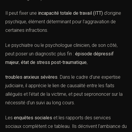
4). des
somatisations
(céphalées, douleurs diffuses,
troubles digestifs).
Il peut fixer une
incapacité totale de travail (ITT)
d’origine
psychique, élément déterminant pour l’aggravation de
certaines infractions.
Le psychiatre ou le psychologue clinicien, de son côté,
peut poser un diagnostic plus fin :
épisode dépressif
bien font
majeur
,
état de stress post-traumatique
,
troubles anxieux sévères
. Dans le cadre d’une expertise
judiciaire, il apprécie le lien de causalité entre les faits
allégués et l’état de la victime, et peut seprononcer sur
la nécessité d’un suivi au long cours.