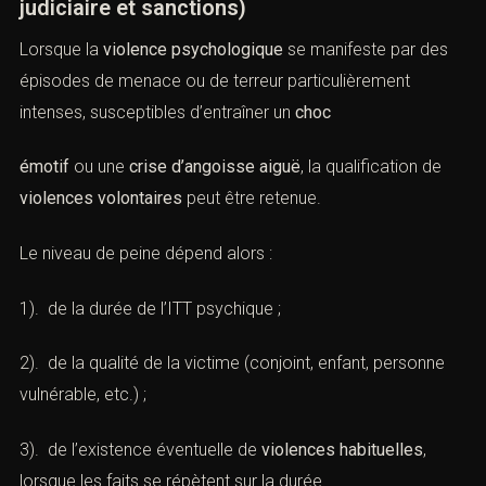
rappelle que l’entreprise n’est pas unespace d’exception,
et que l’intégrité psychique du salarié doit y être
protégée au même titre que son intégrité physique.
C. Violences volontaires psychologiques,
violences habituelles et peines
complémentaires
(Violence psychologique : évaluation
judiciaire et sanctions)
Lorsque la
violence psychologique
se manifeste par des
épisodes de menace ou de terreur particulièrement
intenses, susceptibles d’entraîner un
choc
émotif
ou une
crise d’angoisse aiguë
, la qualification de
violences volontaires
peut être retenue.