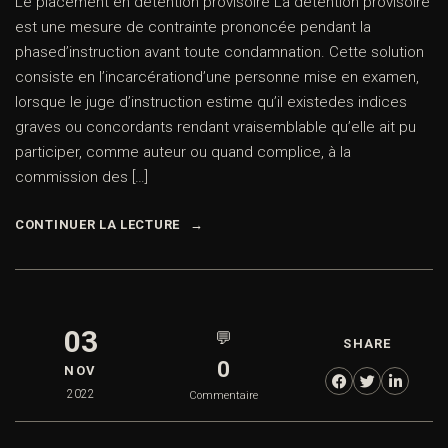
Le placement en détention provisoire La détention provisoire
est une mesure de contrainte prononcée pendant la
phased’instruction avant toute condamnation. Cette solution
consiste en l’incarcérationd’une personne mise en examen,
lorsque le juge d’instruction estime qu’il existedes indices
graves ou concordants rendant vraisemblable qu’elle ait pu
participer, comme auteur ou quand complice, à la
commission des […]
CONTINUER LA LECTURE
03
💬
SHARE
0
NOV
2022
Commentaire