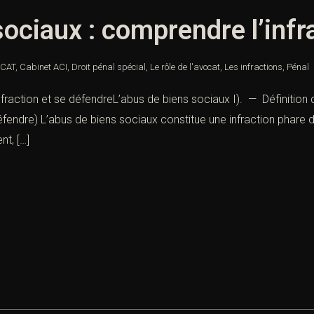
sociaux : comprendre l’infr
CAT
,
Cabinet ACI
,
Droit pénal spécial
,
Le rôle de l'avocat
,
Les infractions
,
Pénal
fraction et se défendreL’abus de biens sociaux I). — Définition 
éfendre) L’abus de biens sociaux constitue une infraction phare du
t, […]