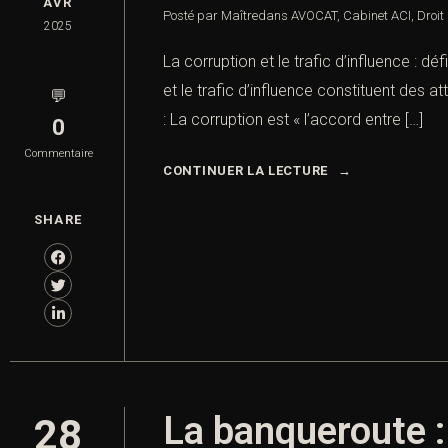
AVR
Posté par Maître
dans
AVOCAT
,
Cabinet ACI
,
Droit
2025
La corruption et le trafic d’influence : déf
et le trafic d’influence constituent des a
💬
: La corruption est « l’accord entre […]
0
Commentaire
CONTINUER LA LECTURE
SHARE
La banqueroute :
28