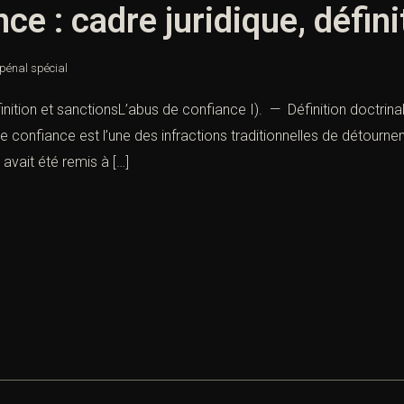
ce : cadre juridique, défin
 pénal spécial
finition et sanctionsL’abus de confiance I). — Définition doctrin
 de confiance est l’une des infractions traditionnelles de détourne
avait été remis à […]