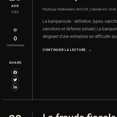
AVR
Posté par Maître
dans
AVOCAT
,
Cabinet ACI
,
Droit
2025
La banqueroute : définition, types, sanct
sanctions et défense pénale) La banquero
💬
dirigeant d’une entreprise en difficulté a
0
Commentaire
CONTINUER LA LECTURE
SHARE