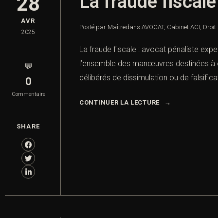
La fraude fiscale
28
AVR
Posté par Maître
dans
AVOCAT
,
Cabinet ACI
,
Droit
2025
La fraude fiscale : avocat pénaliste exper
l’ensemble des manœuvres destinées à éch
💬
délibérés de dissimulation ou de falsificat
0
Commentaire
CONTINUER LA LECTURE
SHARE