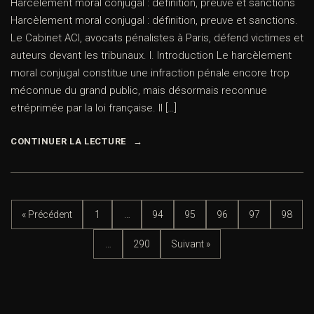
Harcèlement moral conjugal : définition, preuve et sanctions
Harcèlement moral conjugal : définition, preuve et sanctions.
Le Cabinet ACI, avocats pénalistes à Paris, défend victimes et
auteurs devant les tribunaux. I. Introduction Le harcèlement
moral conjugal constitue une infraction pénale encore trop
méconnue du grand public, mais désormais reconnue
etréprimée par la loi française. Il […]
CONTINUER LA LECTURE
« Précédent
1
…
94
95
96
97
98
…
290
Suivant »