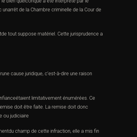
le bien quelconque a été interprété par le
 unarrêt de la Chambre criminelle de la
Cour de
de tout suppose matériel. Cette jurisprudence a
une cause juridique, c’est-à-dire une raison
onfianceétaient limitativement énumérées. Ce
 remise doit être faite. La remise doit donc
e ou judiciaire
mentdu champ de cette infraction, elle a mis fin