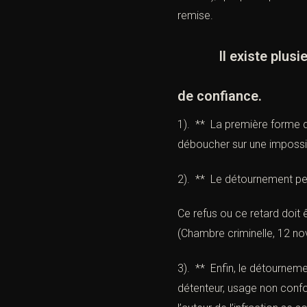
remise.
Il existe plusieur
de confiance.
1). ** La première forme de
déboucher sur une impossibi
2). ** Le détournement peut
Ce refus ou ce retard doit ê
(
Chambre criminelle, 12 n
3). ** Enfin, le détournem
détenteur, usage non confor