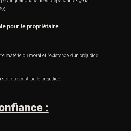
un profit quelconque. Il est cependantexigé la
99
).
 pour le propriétaire
re matérielou moral et l’existence d’un préjudice
en soit quiconstitue le préjudice.
onfiance :