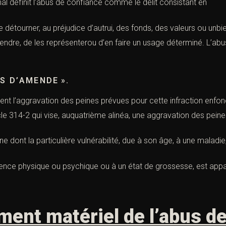
l définit l’abus de confiance comme le délit consistant en
e détourner, au préjudice d’autrui, des fonds, des valeurs ou unbie
endre, de les représenterou d’en faire un usage déterminé. L’abu
OS D’AMENDE ».
ient l’aggravation des peines prévues pour cette infraction enfon
cle 314-2
qui vise, auquatrième alinéa, une aggravation des peine
e dont la particulière vulnérabilité, due à son âge, à une maladie
icience physique ou psychique ou à un état de grossesse, est app
ment matériel de l’abus de