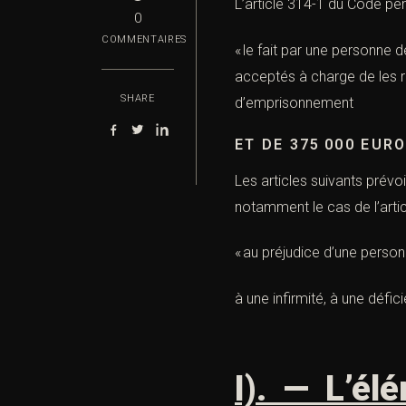
L’
article 314-1
du Code péna
0
COMMENTAIRES
« le fait par une personne d
acceptés à charge de les r
SHARE
d’emprisonnement
ET DE 375 000 EUR
Les articles suivants prévo
notamment le cas de l’
arti
« au préjudice d’une personn
à une infirmité, à une déf
I). — L’élé