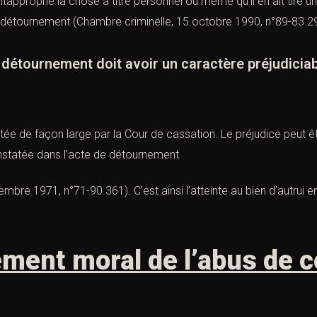
soitapproprié la chose à titre personnel ou même qu’il en ait tiré 
e détournement (
Chambre criminelle, 15 octobre 1990, n°89-83.2
urnement doit avoir un caractère préjudiciable
tée de façon large par la Cour de cassation. Le préjudice peut êt
nstatée dans l’acte de détournement
cembre 1971, n°71-90.361
). C’est ainsi l’atteinte au bien d’autrui 
ément moral de l’abus de c