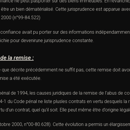
nfiance
ne peut pasporter sur des biens immeubles. En revanche, 
re un bien dématérialisé. Cette jurisprudence est apparue avec
 2000 (n°99-84.522
)
confiance avait pu porter sur des informations indépendamment
richie pour devenirune jurisprudence constante.
 la remise :
 que décrite précédemment ne suffit pas, cette remise doit avoir
remise a été exécutée.
énal de 1994, les causes juridiques de la remise de l’abus de c
 314-1 du Code pénal ne liste plusles contrats en vertu desquels la
u d’un contrat, quel qu’il soit. Elle peut même être d’origine légal
tobre 2000, n°00-80.62
8). Cette évolution a permis un élargisse