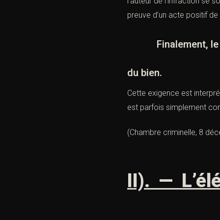
l’auteur de l’infraction se 
preuve d’un acte positif d
Finalement, le déto
du bien.
Cette exigence est interpré
est parfois simplement co
(
Chambre criminelle, 8 dé
II). — L’él