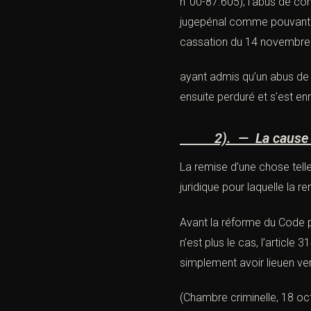
n°00-87.605)
,
l’abus de co
jugepénal comme pouvant êt
cassation du 14 novembre
ayant admis qu’un abus de 
ensuite perduré et s’est en
2). — La cause de
La remise d’une chose telle
juridique pour laquelle la 
Avant la réforme du Code p
n’est plus le cas, l’article
simplement avoir lieuen vert
(
Chambre criminelle, 18 oc