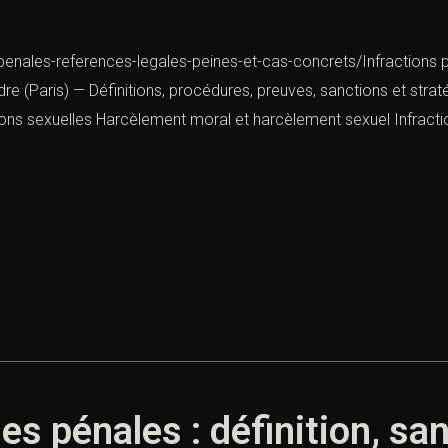
enales-references-legales-peines-et-cas-concrets/Infractions pé
dre (Paris) — Définitions, procédures, preuves, sanctions et strat
ons sexuelles Harcèlement moral et harcèlement sexuel Infractio
les pénales : définition, s