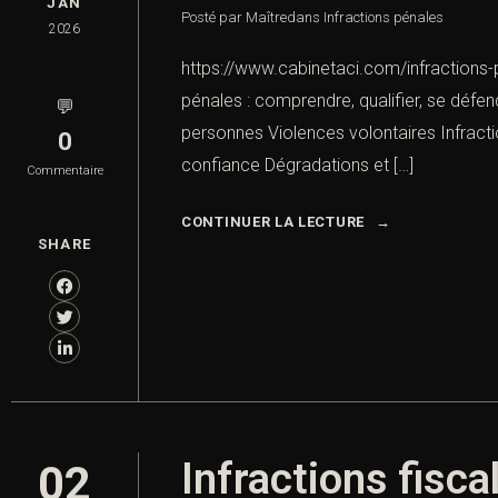
JAN
Posté par Maître
dans
Infractions pénales
2026
https://www.cabinetaci.com/infractions-p
pénales : comprendre, qualifier, se défen
💬
personnes Violences volontaires Infracti
0
confiance Dégradations et […]
Commentaire
CONTINUER LA LECTURE
SHARE
Infractions fisca
02