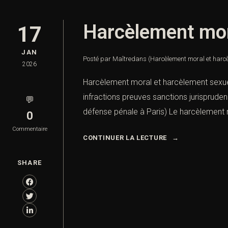
Harcèlement mora
17
JAN
Posté par Maître
dans
(Harcèlement moral et harcè
2026
Harcèlement moral et harcèlement sexue
infractions preuves sanctions jurisprud
💬
défense pénale à Paris) Le harcèlement 
0
Commentaire
CONTINUER LA LECTURE
SHARE