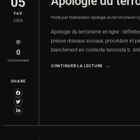
Apologie du terro
05
FéV
Posté par Maître
dans
Apologie du terrorisme en lig
2026
Apologie du terrorisme en ligne : définiti
preuve réseaux sociaux, procédure et pein
💬
blanchiment en contexte terroriste b. Art
0
Commentaire
CONTINUER LA LECTURE
SHARE