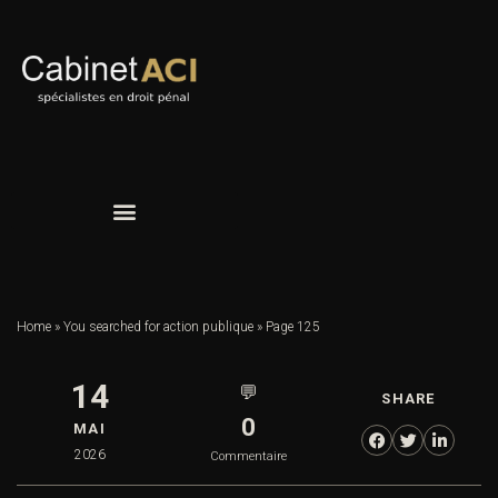
Home
»
You searched for action publique
»
Page 125
14
💬
SHARE
0
MAI
2026
Commentaire