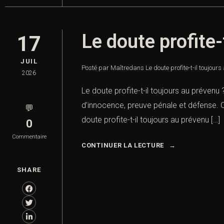
Le doute profite-
17
JUIL
Posté par Maître
dans
Le doute profite-t-il toujour
2026
Le doute profite-t-il toujours au prévenu
d’innocence, preuve pénale et défense. On
💬
doute profite-t-il toujours au prévenu […]
0
Commentaire
CONTINUER LA LECTURE
SHARE