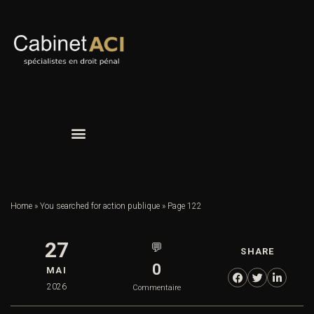
Home
»
You searched for action publique
»
Page 122
27
💬
SHARE
0
MAI
2026
Commentaire