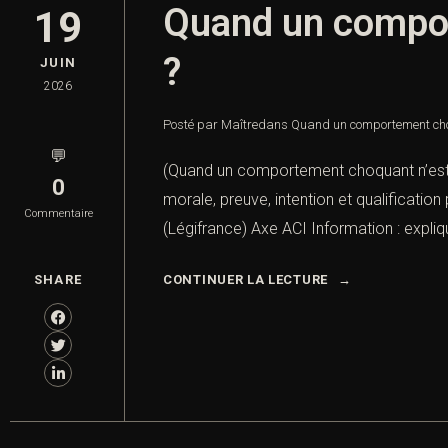
Quand un compor
19
?
JUIN
2026
Posté par Maître
dans
Quand un comportement choq
💬
(Quand un comportement choquant n’est p
0
morale, preuve, intention et qualificatio
Commentaire
(Légifrance) Axe ACI Information : expl
SHARE
CONTINUER LA LECTURE