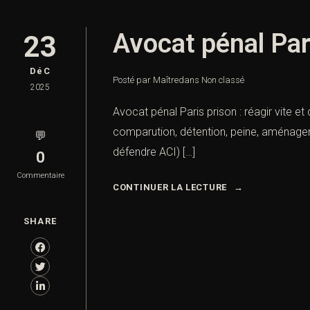
Avocat pénal Pari
23
DéC
Posté par Maître
dans
Non classé
2025
Avocat pénal Paris prison : réagir vite et
comparution, détention, peine, aménagemen
💬
défendre ACI) […]
0
Commentaire
CONTINUER LA LECTURE
SHARE