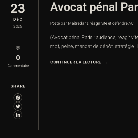
Avocat pénal Pari
23
DéC
Posté par Maître
dans
réagir vite et défendre ACI
2025
(Avocat pénal Paris : audience, réagir vit
mot, peine, mandat de dépôt, stratégie. I.
💬
0
CONTINUER LA LECTURE
Commentaire
SHARE