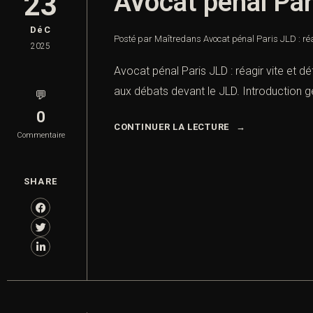
Avocat pénal Pari
23
DéC
Posté par Maître
dans
Avocat pénal Paris JLD : réa
2025
Avocat pénal Paris JLD : réagir vite et d
aux débats devant le JLD. Introduction gé
💬
0
CONTINUER LA LECTURE
Commentaire
SHARE