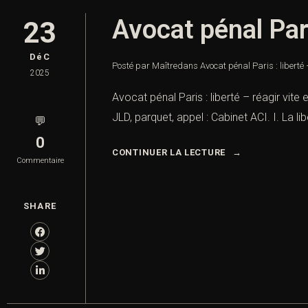
Avocat pénal Pari
23
DéC
Posté par Maître
dans
Avocat pénal Paris : liberté 
2025
Avocat pénal Paris : liberté – réagir vite 
JLD, parquet, appel : Cabinet ACI. I. La l
💬
0
CONTINUER LA LECTURE
Commentaire
SHARE