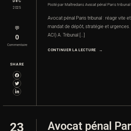
DéC
Posté par Maître
dans
Avocat pénal Paris tribunal 
2025
Avocat pénal Paris tribunal : réagir vite e
mandat de dépôt, stratégie et urgences. I.
💬
ACI) A. Tribunal […]
0
Commentaire
CONTINUER LA LECTURE
SHARE
Avocat pénal Pari
23