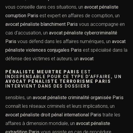
Paris
vous
ACCOMPAGNE À CHAQUE ÉTAPE, UN
AVOCAT
PÉNALISTE STUPÉFIANTS PARIS
EST
COMPÉTENT POUR LES INFRACTIONS LIÉES
AUX DROGUES, UN
AVOCAT
pénaliste escroquerie Paris
vous aide face aux
accusations de fraude, un
avocat pénaliste fraude Paris
défend vos droits en matière financière, un
avocat
pénaliste agression Paris
vous assiste en cas de
violences, un
avocat pénaliste abus de confiance Paris
vous conseille dans ces situations, un
avocat pénaliste
corruption Paris
est expert en affaires de corruption, un
avocat pénaliste blanchiment Paris
vous accompagne
en cas d’accusation, un
avocat pénaliste
cybercriminalité Paris
vous défend dans les affaires
numériques, un
avocat pénaliste violences conjugales