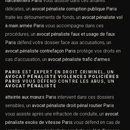
professionnelles, un
avocat pénaliste abus de biens
sociaux Paris
défend les dirigeants accusés,
UN
AVOCAT PÉNALISTE DROIT PÉNAL
FISCAL PARIS
INTERVIENT POUR LES
FRAUDES FISCALES, UN
AVOCAT PÉNALISTE
ABUS DE FAIBLESSE PARIS
protège les victimes de manipulations, un
avocat
pénaliste escroquerie en bande organisée Paris
lutte
contre les fraudes complexes, un
avocat pénaliste
proxénétisme Paris
défend les accusés ou victimes, un
avocat pénaliste harcèlement Paris
vous assiste dans
ces affaires délicates, un
avocat pénaliste corruption
publique Paris
traite les détournements de fonds, un
avocat pénaliste vol à main armée Paris
vous
accompagne dans ces procédures, un
avocat pénaliste
faux et usage de faux Paris
défend votre dossier face