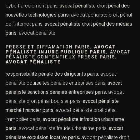
Objet de la prise de contact
professionnel paris,
avocat pénaliste atteinte à la vie
privée paris
, avocat pénaliste diffamation publique paris,
avocat pénaliste atteinte à l’image paris
, avocat
pénaliste piratage informatique paris,
avocat pénaliste
hacking paris
, avocat pénaliste usurpation d’identité
paris,
avocat pénaliste arnaque en ligne paris
, avocat
pénaliste cyberharcèlement paris,
avocat pénaliste droit
pénal des nouvelles technologies paris
, avocat
pénaliste droit pénal de l’internet paris,
avocat pénaliste
droit pénal des médias paris
, avocat pénaliste
Combien font
PRESSE ET DIFFAMATION PARIS,
AVOCAT
PÉNALISTE INJURE PUBLIQUE PARIS
,
AVOCAT PÉNALISTE CONTENTIEUX PRESSE
PARIS,
AVOCAT PÉNALISTE
responsabilité pénale des dirigeants paris
, avocat
pénaliste poursuites pénales entreprises paris,
avocat