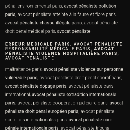
pénaliste sanctions pénales entreprises paris
, avocat
pénaliste droit pénal boursier paris,
avocat pénaliste
marché financier paris
, avocat pénaliste droit pénal
immobilier paris,
avocat pénaliste infraction urbanisme
paris
, avocat pénaliste fraude urbanisme paris,
avocat
pénaliste expulsion locative paris
, avocat pénaliste droit
pénal environnemental paris,
avocat pénaliste pollution
paris
, avocat pénaliste atteinte à la faune et flore paris,
avocat pénaliste chasse illégale paris
, avocat pénaliste
droit pénal médical paris,
avocat pénaliste
ERREUR MÉDICALE PARIS
, AVOCAT
PÉNALISTE RESPONSABILITÉ MÉDICALE
PARIS,
AVOCAT PÉNALISTE VIOLENCE
HOSPITALIÈRE PARIS
, AVOCAT PÉNALISTE
maltraitance paris,
avocat pénaliste violence sur
personne vulnérable paris
, avocat pénaliste droit pénal