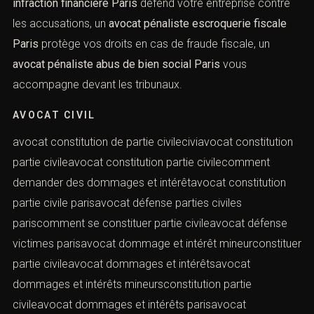
pénaliste délit de fuite Paris
vous accompagne face
aux poursuites, un
avocat pénaliste homicide involontaire
Paris
défend les conducteurs impliqués, un
avocat
PÉNALISTE REFUS D’OBTEMPÉRER PARIS
VOUS AIDE À ÉVITER DE LOURDES
SANCTIONS, UN
AVOCAT PÉNALISTE
CONDUITE SANS PERMIS PARIS
VOUS
conseille sur les recours possibles, un
avocat pénaliste
infraction stupéfiants Paris
vous assiste face aux
accusations, un
avocat pénaliste ivresse publique Paris
plaide pour limiter les sanctions, un
avocat pénaliste
infraction financière Paris
défend votre entreprise contre
les accusations, un
avocat pénaliste escroquerie fiscale
Paris
protège vos droits en cas de fraude fiscale, un
avocat pénaliste abus de bien social Paris
vous
accompagne devant les tribunaux.