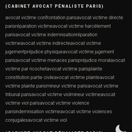
administratifFemmes victimes d’infractions
pénalesavocat préjudice partie civileharcèlement moral
au travail infraction pénaleavocat préjudice
victimeavocat préjudice victime parisharcèlement
infractionharcèlement moral infraction pénalevictime
violencesavocat réparation victimeavocat réparation
victime parisvictime violavocat sarviavocat
victimevictime réparationavocat victime
accidentavocat victime accident parisvictime
d\’infractionavocat victime agressionavocat victime
agression sexuellevictime agression sexuelleavocat
victime agression sexuelle parisavocat victime
confrontation
VICTIME AGRESSION
(CABINET AVOCAT PÉNALISTE PARIS)