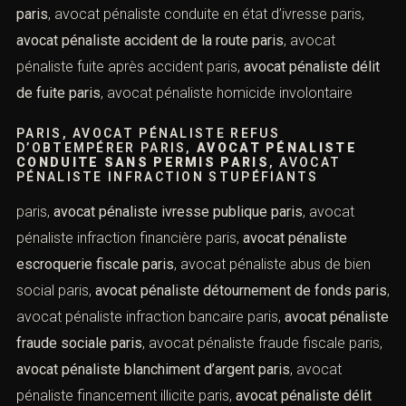
pénaliste faux et usage de faux paris,
avocat pénaliste
contrefaçon paris
, avocat pénaliste trafic d’armes paris,
avocat pénaliste violences policières paris,
avocat
pénaliste atteinte aux mœurs paris
, avocat pénaliste
droit pénal routier paris,
avocat pénaliste excès de
vitesse paris
, avocat pénaliste conduite en état
d’ivresse paris,
avocat pénaliste accident de la route
paris
, avocat pénaliste fuite après accident paris,
avocat
pénaliste délit de fuite paris
, avocat pénaliste homicide
Prendre rendez-vous
involontaire
PARIS, AVOCAT PÉNALISTE REFUS
D’OBTEMPÉRER PARIS,
AVOCAT PÉNALISTE
CONDUITE SANS PERMIS PARIS
, AVOCAT
PÉNALISTE INFRACTION STUPÉFIANTS
paris,
avocat pénaliste ivresse publique paris
, avocat
Vous recherchez un avocat spécialisé en droit pénal ?
pénaliste infraction financière paris,
avocat pénaliste
Laissez-nous vos coordonnées et nous vous