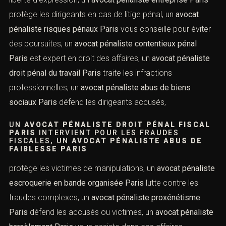
cassation, un
avocat pénaliste conseil Paris
vous
accompagne en amont des litiges, un
avocat pénaliste
STRATÉGIE DÉFENSE PARIS
PRÉPARE
MINUTIEUSEMENT VOTRE DOSSIER, UN
AVOCAT PÉNALISTE SPÉCIALISÉ EN CRIMES
ET DÉLITS PARIS
OFFRE UNE
expertise pointue, un
avocat pénaliste diffamation Paris
protège votre réputation, un
avocat pénaliste injure Paris
défend vos intérêts en cas d’atteinte verbale, un
avocat
pénaliste droit de la presse Paris
connaît les lois sur la
liberté d’expression, un
avocat pénaliste entreprise Paris
protège les dirigeants en cas de litige pénal, un
avocat
pénaliste risques pénaux Paris
vous conseille pour
éviter des poursuites, un
avocat pénaliste contentieux
pénal Paris
est expert en droit des affaires, un
avocat
pénaliste droit pénal du travail Paris
traite les infractions