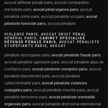
paris
, avocat pénaliste réputé paris,
meilleur avocat
pénaliste paris
, avocat droit pénal des affaires paris,
avocat pénaliste expérimenté paris,
avocat criminaliste
paris
, cabinet avocat défense pénale paris, avocat
comparution immédiate paris,
avocat pénal urgence
paris
, avocat pénaliste crime paris, avocat pénaliste vol
paris,
avocat pénaliste homicide paris
, avocat pénaliste
VIOLENCE PARIS, AVOCAT DROIT PÉNAL
GÉNÉRAL PARIS,
CABINET SPÉCIALISÉ
DÉFENSE PÉNALE PARIS
, AVOCAT PÉNALISTE
STUPÉFIANTS PARIS, AVOCAT
pénaliste escroquerie paris,
avocat pénaliste fraude
paris
, avocat pénaliste agression paris, avocat pénaliste
abus de confiance paris,
avocat pénaliste corruption
paris
, avocat pénaliste blanchiment paris, avocat
pénaliste cybercriminalité paris,
avocat pénaliste