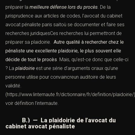
de la
rigueur
. Chacun de ses dossiers doit être traité
pour préparer la
meilleure défense lors du procès
. De la
jurisprudence aux articles de codes, l’avocat du cabinet
avocat pénaliste paris saitoù se documenter et faire ses
recherches juridiquesCes recherches lui permettront de
préparer sa
plaidoirie.
Autre qualité à rechercher chez le
pénaliste une excellente
plaidoirie
,
le plus souvent elle
décide de tout le
procès
Mais, qu’est-ce donc que celle-
ci ? La
plaidoirie
est une série d’arguments oraux qu’une
personne utilise pour convaincreun auditoire de leurs
validité.
(
https://www.linternaute.fr/dictionnaire/fr/definition/plaidoirie/
voir définition l’internaute.
B.) — L
a
plaidoirie
de l’avocat du
cabinet avocat pénaliste