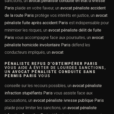
aux accusations, un
avocat pénaliste contrefaçon Paris
protège vos droits en cas d’accusation, un
avocat
pénaliste trafic d’armes
PARIS
EST EXPERT EN DROIT CRIMINEL, UN
AVOCAT PÉNALISTE VIOLENCES POLICIÈRES
PARIS
VOUS DÉFEND CONTRE LES ABUS, UN
AVOCAT PÉNALISTE
atteinte aux mœurs Paris
intervient dans ces dossiers
sensibles, un
avocat pénaliste droit pénal routier Paris
vous assiste après une infraction de conduite, un
avocat
pénaliste excès de vitesse Paris
vous défend en cas de
sanctions, un
avocat pénaliste conduite en état d’ivresse
Paris
plaide en votre faveur, un
avocat pénaliste accident
de la route Paris
protège vos intérêts en justice, un
avocat pénaliste fuite après accident Paris
est
indispensable pour minimiser les risques, un
avocat