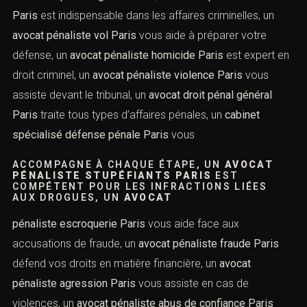
FACE AUX ACCUSATIONS FINANCIÈRES, UN
AVOCAT PÉNALISTE EXPÉRIMENTÉ PARIS
MET SON SAVOIR-FAIRE À VOTRE SERVICE, UN
AVOCAT CRIMINALISTE
Paris
défend les auteurs et victimes de crimes, un
cabinet avocat défense pénale Paris
vous accompagne
devant toutes les juridictions, un
avocat comparution
immédiate Paris
est réactif et efficace, en cas
d’urgence contactez un
avocat pénal urgence Paris
, un
avocat pénaliste crime Paris
est indispensable dans les
affaires criminelles, un
avocat pénaliste vol Paris
vous
aide à préparer votre défense, un
avocat pénaliste
homicide Paris
est expert en droit criminel, un
avocat
pénaliste violence Paris
vous assiste devant le tribunal,
un
avocat droit pénal général Paris
traite tous types
d’affaires pénales, un
cabinet spécialisé défense pénale