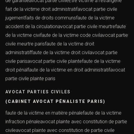
victimedommages et intérêts pour le mineuravocat droit
des victimesindemnisation partie civileavocat droits
victimesavocat fonds de garantiedommages intérêts
partie civileavocat indemnisation accident
AVOCAT INDEMNISATION PARIS
(CABINET AVOCAT PÉNALISTE PARIS)
dommages intérêts victimeavocat indemnisation
victime parisavocat mineur victimedroits de la
victimeavocat mineur victimeavocat mineur victime
parisdroits partie civileavocat paris victimeavocat paris
victime plaintefonds de garantieavocat partie civileÊtre
victime à l’étrangerle fait de la victime droit
administratifavocat partie civile jugementfaits de droits
communsfaute de la victime accident de la
circulationavocat partie civile meurtrefaute de la victime