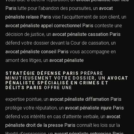
un
avocat pénaliste aménagement de peine Paris
trouve
les meilleures solutions pour vous, un
AVOCAT PÉNALISTE POUR MINEUR PARIS
ACCOMPAGNE LES JEUNES DEVANT LA
JUSTICE, UN
AVOCAT PÉNALISTE TRIBUNAL
POUR ENFANTS PARIS
EST
un allié essentiel, un
avocat pénaliste récidive Paris
sait
comment atténuer les peines encourues, un
avocat
pénaliste indemnisation victime Paris
défend vos droits
en cas de préjudice, un
avocat pénaliste partie civile
Paris
vous aide à obtenir réparation, un
avocat pénaliste
non-lieu Paris
lutte pour l’abandon des poursuites, un
avocat pénaliste relaxe Paris
vise l’acquittement de son
client, un
avocat pénaliste appel correctionnel Paris
conteste une décision de justice, un
avocat pénaliste
cassation Paris
défend votre dossier devant la Cour de