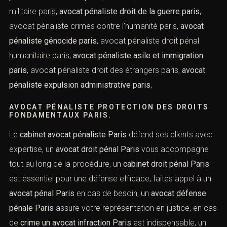
sportif paris,
avocat pénaliste dopage paris
, avocat
pénaliste paris international,
avocat pénaliste extradition
internationale paris
, avocat pénaliste coopération
judiciaire paris,
avocat pénaliste droit pénal européen
paris
, avocat pénaliste sanctions internationales paris,
avocat pénaliste cour pénale internationale paris
, avocat
pénaliste tribunal militaire paris,
avocat pénaliste droit de
la guerre paris
, avocat pénaliste crimes contre
l’humanité paris,
avocat pénaliste génocide paris
, avocat
pénaliste droit pénal humanitaire paris,
avocat pénaliste
asile et immigration paris
, avocat pénaliste droit des
étrangers paris,
avocat pénaliste expulsion
administrative paris
,
AVOCAT PÉNALISTE PROTECTION DES DROITS
FONDAMENTAUX PARIS.