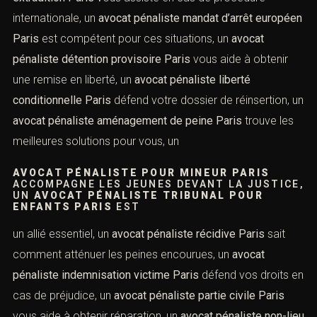
Paris
est spécialisé dans la défense des victimes et
auteurs, un
avocat
PÉNALISTE MEURTRE PARIS
EST
INDISPENSABLE POUR CE TYPE D’AFFAIRE, UN
AVOCAT PÉNALISTE TERRORISME PARIS
INTERVIENT DANS DES DOSSIERS
sensibles, un
avocat pénaliste criminalité organisée
Paris
connaît les réseaux criminels et leurs implications,
un
avocat pénaliste droit pénal international Paris
traite
les affaires à dimension mondiale, un
avocat pénaliste
extradition Paris
vous assiste en cas de procédure
internationale, un
avocat pénaliste mandat d’arrêt
européen Paris
est compétent pour ces situations, un
avocat pénaliste détention provisoire Paris
vous aide à
obtenir une remise en liberté, un
avocat pénaliste liberté
conditionnelle Paris
défend votre dossier de réinsertion,