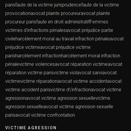
civifaute de la victime code civilavocat partie civile
meurtre parisfaute de la victime droit administratiffaute
de la victime droit civilavocat partie civile parisavocat
partie civile plaintefaute de la victime droit pénalfaute de
la victime en droit administratifavocat partie civile plainte
paris
AVOCAT PARTIES CIVILES
(CABINET AVOCAT PÉNALISTE PARIS)
faute de la victime en matière pénalefaute de la victime
infraction pénaleavocat plainte avec constitution de
partie civileavocat plainte avec constitution de partie
civile parisfaute de la victime jurisprudencefaute de la
victime provocationavocat plainte procureuravocat
plainte procureur parisfaute en droit