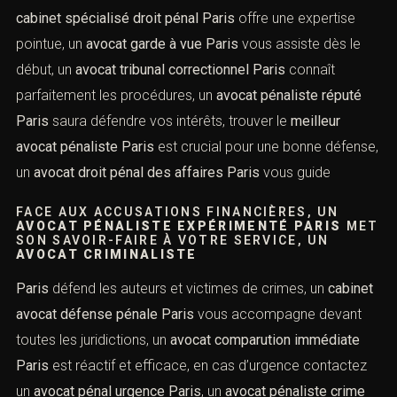
Le
cabinet avocat pénaliste Paris
défend ses clients
avec expertise, un
avocat droit pénal Paris
vous
accompagne tout au long de la procédure, un
cabinet
droit pénal Paris
est essentiel pour une défense
efficace, faites appel à un
avocat pénal Paris
en cas de
besoin, un
avocat défense pénale Paris
assure votre
représentation en justice, en cas de
crime un avocat
infraction Paris
est indispensable, un
cabinet spécialisé
droit pénal Paris
offre une expertise pointue, un
avocat
garde à vue Paris
vous assiste dès le début, un
avocat
tribunal correctionnel Paris
connaît parfaitement les
procédures, un
avocat pénaliste réputé Paris
saura
défendre vos intérêts, trouver le
meilleur avocat
pénaliste Paris
est crucial pour une bonne défense, un
avocat droit pénal des affaires Paris
vous guide