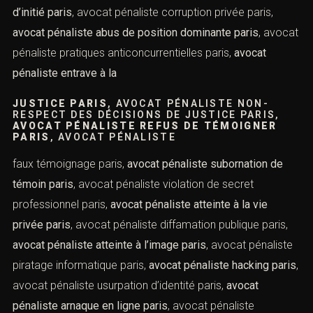
escroquerie fiscale paris
, avocat pénaliste abus de bien
contacterons.
social paris,
avocat pénaliste détournement de fonds
paris
, avocat pénaliste infraction bancaire paris,
avocat
pénaliste fraude sociale paris
, avocat pénaliste fraude
Nom *
fiscale paris,
avocat pénaliste blanchiment d’argent paris
,
avocat pénaliste financement illicite paris,
avocat
pénaliste délit d’initié paris
, avocat pénaliste corruption
Email *
privée paris,
avocat pénaliste abus de position
dominante paris
, avocat pénaliste pratiques
anticoncurrentielles paris,
avocat pénaliste entrave à la
Lieu de l'infraction ou tribunal compétent *
JUSTICE PARIS
, AVOCAT PÉNALISTE NON-
RESPECT DES DÉCISIONS DE JUSTICE PARIS,
AVOCAT PÉNALISTE REFUS DE TÉMOIGNER
Téléphone *
PARIS
, AVOCAT PÉNALISTE
faux témoignage paris,
avocat pénaliste subornation de
témoin paris
, avocat pénaliste violation de secret