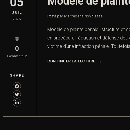
Modèle de plainte
05
JUIL
Posté par Maître
dans
Non classé
2025
Modèle de plainte pénale : structure et co
en procédure, rédaction et défense des v
💬
victime d’une infraction pénale. Toutefoi
0
Commentaire
CONTINUER LA LECTURE
SHARE