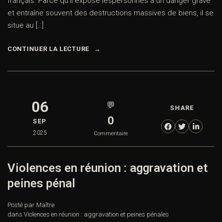
français. Parce qu’il expose lespersonnes à un danger grave
et entraîne souvent des destructions massives de biens, il se
situe au […]
CONTINUER LA LECTURE
06
💬
SHARE
0
SEP
2025
Commentaire
Violences en réunion : aggravation et
peines pénal
Posté par Maître
dans
Violences en réunion : aggravation et peines pénales